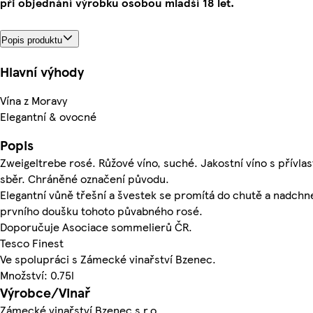
při objednání výrobku osobou mladší 18 let.
Popis produktu
Hlavní výhody
Vína z Moravy
Elegantní & ovocné
Popis
Zweigeltrebe rosé. Růžové víno, suché. Jakostní víno s přívla
sběr. Chráněné označení původu.
Elegantní vůně třešní a švestek se promítá do chutě a nadchne
prvního doušku tohoto půvabného rosé.
Doporučuje Asociace sommelierů ČR.
Tesco Finest
Ve spolupráci s Zámecké vinařství Bzenec.
Množství: 0.75l
Výrobce/Vinař
Zámecké vinařství Bzenec s.r.o.