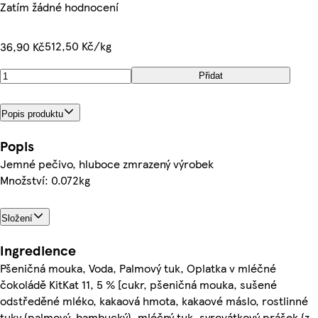
Zatím žádné hodnocení
512,50 Kč/kg
36,90 Kč
Přidat
Popis produktu
Popis
Jemné pečivo, hluboce zmrazený výrobek
Množství: 0.072kg
Složení
Ingredience
Pšeničná mouka, Voda, Palmový tuk, Oplatka v mléčné
čokoládě KitKat 11, 5 % [cukr, pšeničná mouka, sušené
odstředěné mléko, kakaová hmota, kakaové máslo, rostlinné
tuky (palmový, bambucký), mléčný tuk, syrovátkový prášek (z