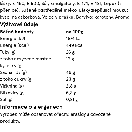
látky: E 450, E 500, Sůl, Emulgátory: E 471, E 481, Lepek (z
pšenice), Sušené odstředěné mléko, Látky zlepšující mouku:
kyselina askorbová, Vejce v prášku, Barvivo: karoteny, Aroma
Výživové údaje
Běžné hodnoty
na 100g
Energie (kJ)
1874 kJ
Energie (kcal)
449 kcal
Tuky (g)
26 g
z toho nasycené mastné
12 g
kyseliny (g)
Sacharidy (g)
46 g
z toho cukry (g)
23 g
Vláknina (g)
2,8 g
Bílkoviny (g)
6,3 g
Sůl (g)
0,81 g
Informace o alergenech
Výrobek může obsahovat ořechy, arašídy a odvozené
produkty.