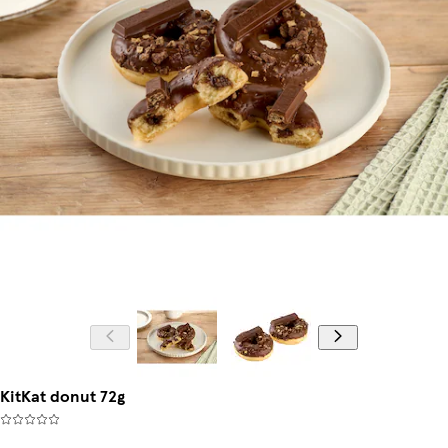
KitKat donut 72g