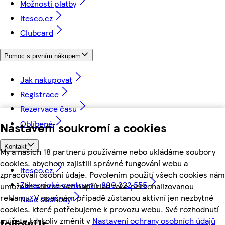
Možnosti platby
itesco.cz
Clubcard
Pomoc s prvním nákupem
Jak nakupovat
Registrace
Rezervace času
Oblíbené
Nastavení soukromí a cookies
Kontakt
My a našich 18 partnerů používáme nebo ukládáme soubory
cookies, abychom zajistili správné fungování webu a
itesco.cz
zpracovali osobní údaje. Povolením použití všech cookies nám
Zákaznické centrum - 800 222 555
umožníte zobrazovat například také personalizovanou
reklamu. V opačném případě zůstanou aktivní jen nezbytné
Naše obchody
cookies, které potřebujeme k provozu webu. Své rozhodnutí
můžete kdykoliv změnit v
Nastavení ochrany osobních údajů
followUs