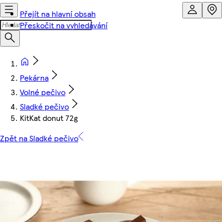
Přejít na hlavní obsah
Přeskočit na vyhledávání
Pekárna
Volné pečivo
Sladké pečivo
KitKat donut 72g
Zpět na Sladké pečivo