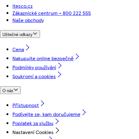
itesco.cz
Zákaznické centrum - 800 222 555
Naše obchody
Užitečné odkazy
Cena
Nakupujte online bezpečně
Podmínky používání
Soukromí a cookies
O nás
Přístupnost
Podívejte se, kam doručujeme
Poplatek za službu
Nastavení Cookies