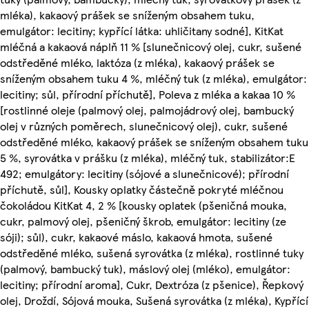
mléka), kakaový prášek se sníženým obsahem tuku,
emulgátor: lecitiny; kypřící látka: uhličitany sodné], KitKat
mléčná a kakaová náplň 11 % [slunečnicový olej, cukr, sušené
odstředěné mléko, laktóza (z mléka), kakaový prášek se
sníženým obsahem tuku 4 %, mléčný tuk (z mléka), emulgátor:
lecitiny; sůl, přírodní příchutě], Poleva z mléka a kakaa 10 %
[rostlinné oleje (palmový olej, palmojádrový olej, bambucký
olej v různých poměrech, slunečnicový olej), cukr, sušené
odstředěné mléko, kakaový prášek se sníženým obsahem tuku
5 %, syrovátka v prášku (z mléka), mléčný tuk, stabilizátor:E
492; emulgátory: lecitiny (sójové a slunečnicové); přírodní
příchutě, sůl], Kousky oplatky částečně pokryté mléčnou
čokoládou KitKat 4, 2 % [kousky oplatek (pšeničná mouka,
cukr, palmový olej, pšeničný škrob, emulgátor: lecitiny (ze
sóji); sůl), cukr, kakaové máslo, kakaová hmota, sušené
odstředěné mléko, sušená syrovátka (z mléka), rostlinné tuky
(palmový, bambucký tuk), máslový olej (mléko), emulgátor:
lecitiny; přírodní aroma], Cukr, Dextróza (z pšenice), Řepkový
olej, Droždí, Sójová mouka, Sušená syrovátka (z mléka), Kypřící