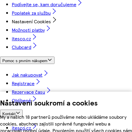
Podívejte se, kam doručujeme
Poplatek za službu
Nastavení Cookies
Možnosti platby
itesco.cz
Clubcard
Pomoc s prvním nákupem
Jak nakupovat
Registrace
Rezervace času
Oblíbené
Nastavení soukromí a cookies
Kontakt
My a našich 18 partnerů používáme nebo ukládáme soubory
cookies, abychom zajistili správné fungování webu a
itesco.cz
zpracovali osobní údaje. Povolením použití všech cookies nám