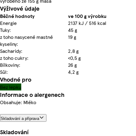
vyrobeno ze 155 g masa
Výživové údaje
Běžné hodnoty
ve 100 g výrobku
Energie
2137 kJ / 516 kcal
Tuky:
45 g
z toho nasycené mastné
19 g
kyseliny:
Sacharidy:
2,8 g
z toho cukry:
<0,5 g
Bílkoviny:
26 g
Sůl:
4,2 g
Vhodné pro
Bez lepku
Informace o alergenech
Obsahuje: Mléko
Skladování a příprava
Skladování