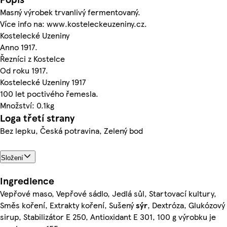
Masný výrobek trvanlivý fermentovaný.
Více info na: www.kosteleckeuzeniny.cz.
Kostelecké Uzeniny
Anno 1917.
Řezníci z Kostelce
Od roku 1917.
Kostelecké Uzeniny 1917
100 let poctivého řemesla.
Množství: 0.1kg
Loga třetí strany
Bez lepku, Česká potravina, Zelený bod
Složení
Ingredience
Vepřové maso, Vepřové sádlo, Jedlá sůl, Startovací kultury,
Směs koření, Extrakty koření, Sušený
sýr
, Dextróza, Glukózový
sirup, Stabilizátor E 250, Antioxidant E 301, 100 g výrobku je