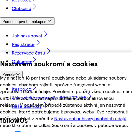
Clubcard
Pomoc s prvním nákupem
Jak nakupovat
Registrace
Rezervace času
Oblíbené
Nastavení soukromí a cookies
Kontakt
My a našich 18 partnerů používáme nebo ukládáme soubory
cookies, abychom zajistili správné fungování webu a
itesco.cz
zpracovali osobní údaje. Povolením použití všech cookies nám
Zákaznické centrum - 800 222 555
umožníte zobrazovat například také personalizovanou
reklamu. V opačném případě zůstanou aktivní jen nezbytné
Naše obchody
cookies, které potřebujeme k provozu webu. Své rozhodnutí
můžete kdykoliv změnit v
Nastavení ochrany osobních údajů
followUs
nebo kliknutím na odkaz Soukromí a cookies v patičce webu.