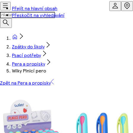
Přejít na hlavní obsah
Přeskočit na vyhledávání
Zpátky do školy
Psací potřeby
Pera a propisky
Wiky Plnicí pero
Zpět na Pera a propisky