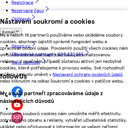
Registrace
Rezervace času
Oblíbené
Nastavení soukromí a cookies
Kontakt
My a našich 18 partnerů používáme nebo ukládáme soubory
cookies, abychom zajistili správné fungování webu a
itesco.cz
zpracovali osobní údaje. Povolením použití všech cookies nám
Zákaznické centrum - 800 222 555
umožníte zobrazovat například také personalizovanou
reklamu. V opačném případě zůstanou aktivní jen nezbytné
Naše obchody
cookies, které potřebujeme k provozu webu. Své rozhodnutí
můžete kdykoliv změnit v
Nastavení ochrany osobních údajů
followUs
nebo kliknutím na odkaz Soukromí a cookies v patičce webu.
My a naši partneři zpracováváme údaje z
následujících důvodů
Povolením souborů cookies nám umožníte měřit efektivitu
zobrazeného obsahu a reklamy, vytvářet uživatelské statistiky,
ukládat nebo přistupovat k informacím ve vašem zařízení,