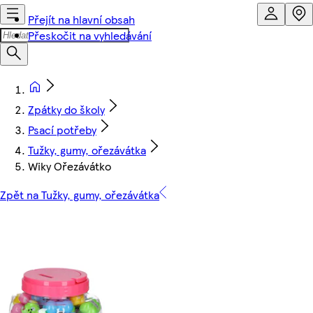
Přejít na hlavní obsah
Přeskočit na vyhledávání
Zpátky do školy
Psací potřeby
Tužky, gumy, ořezávátka
Wiky Ořezávátko
Zpět na Tužky, gumy, ořezávátka