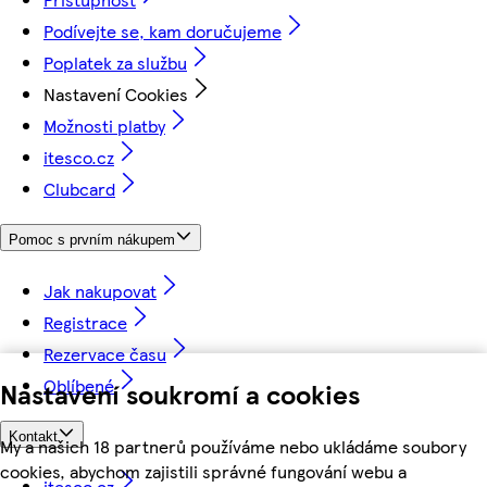
Podívejte se, kam doručujeme
Poplatek za službu
Nastavení Cookies
Možnosti platby
itesco.cz
Clubcard
Pomoc s prvním nákupem
Jak nakupovat
Registrace
Rezervace času
Oblíbené
Nastavení soukromí a cookies
Kontakt
My a našich 18 partnerů používáme nebo ukládáme soubory
cookies, abychom zajistili správné fungování webu a
itesco.cz