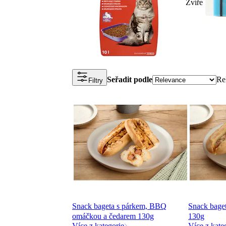
Zvíře
Seřadit podle
Re
Filtry
Snack bageta s párkem, BBQ
Snack bage
omáčkou a čedarem 130g
130g
Více z kategorie
Více z kate