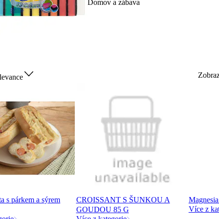
Domov a zábava
Zobra
levance
ta s párkem a sýrem
CROISSANT S ŠUNKOU A
Magnesia 
Více z ka
GOUDOU 85 G
gorie
Více z kategorie