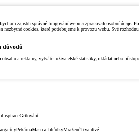
ychom zajistili správné fungování webu a zpracovali osobní údaje. P
en nezbytné cookies, které potřebujeme k provozu webu. Své rozhodnu
ch důvodů
bsahu a reklamy, vytvářet uživatelské statistiky, ukládat nebo přistup
b
Inspirace
Grilování
argaríny
Pekárna
Maso a lahůdky
Mražené
Trvanlivé