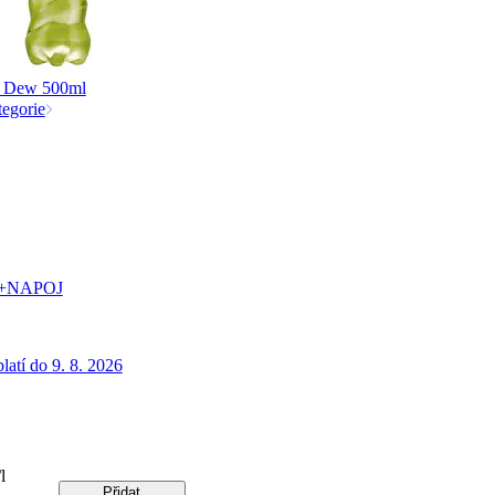
 Dew 500ml
tegorie
+NAPOJ
latí do 9. 8. 2026
l
Přidat