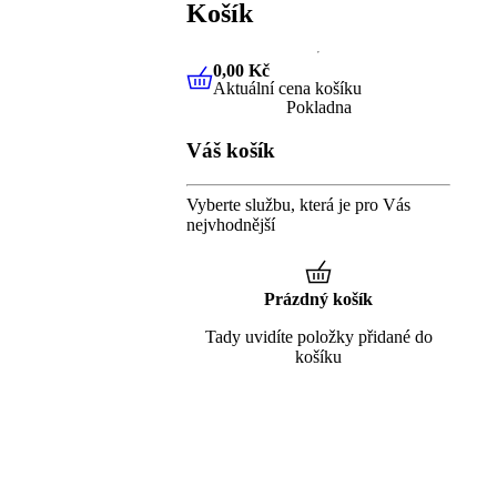
Košík
0,00 Kč
Aktuální cena košíku
0,00 Kč
Aktuální cena košíku
Pokladna
Váš košík
Vyberte službu, která je pro Vás
nejvhodnější
Prázdný košík
Tady uvidíte položky přidané do
košíku