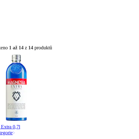
zeno
1 až 14
z
14
produktů
Extra 0,7l
tegorie