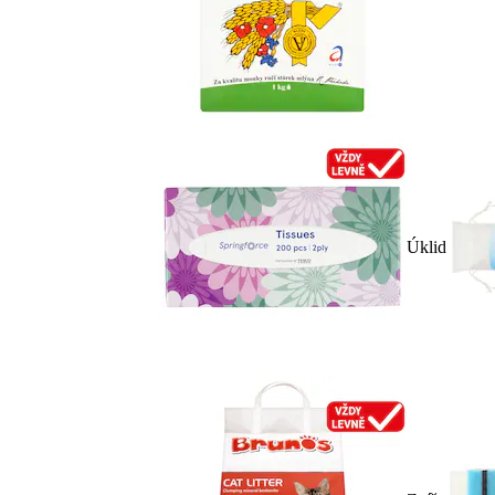
Úklid