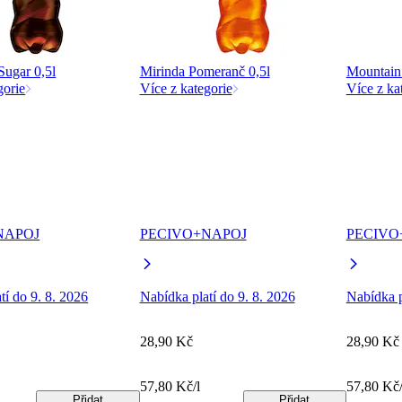
Sugar 0,5l
Mirinda Pomeranč 0,5l
Mountain
gorie
Více z kategorie
Více z ka
NAPOJ
PECIVO+NAPOJ
PECIVO
tí do 9. 8. 2026
Nabídka platí do 9. 8. 2026
Nabídka p
28,90 Kč
28,90 Kč
57,80 Kč/l
57,80 Kč/
Přidat
Přidat