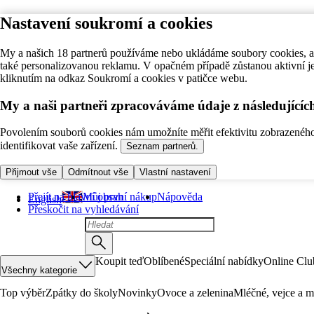
Nastavení soukromí a cookies
My a našich 18 partnerů používáme nebo ukládáme soubory cookies, ab
také personalizovanou reklamu. V opačném případě zůstanou aktivní j
kliknutím na odkaz Soukromí a cookies v patičce webu.
My a naši partneři zpracováváme údaje z následující
Povolením souborů cookies nám umožníte měřit efektivitu zobrazeného o
identifikovat vaše zařízení.
Seznam partnerů.
Přijmout vše
Odmítnout vše
Vlastní nastavení
Přejít na hlavní obsah
Můj první nákup
Nápověda
English
Přeskočit na vyhledávání
Koupit teď
Oblíbené
Speciální nabídky
Online Clu
Všechny kategorie
Top výběr
Zpátky do školy
Novinky
Ovoce a zelenina
Mléčné, vejce a m