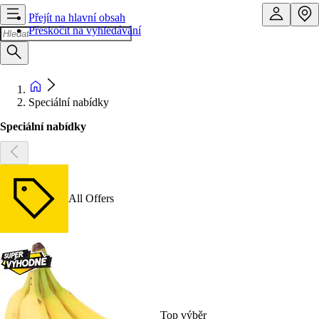
Přejít na hlavní obsah
Přeskočit na vyhledávání
Speciální nabídky
Speciální nabídky
All Offers
Top výběr