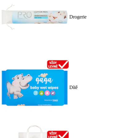
Drogerie
Dítě