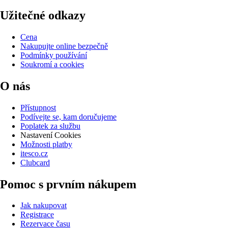
Užitečné odkazy
Cena
Nakupujte online bezpečně
Podmínky používání
Soukromí a cookies
O nás
Přístupnost
Podívejte se, kam doručujeme
Poplatek za službu
Nastavení Cookies
Možnosti platby
itesco.cz
Clubcard
Pomoc s prvním nákupem
Jak nakupovat
Registrace
Rezervace času