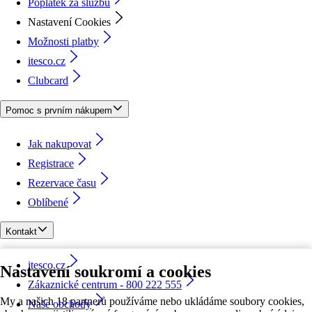
Poplatek za službu
Nastavení Cookies
Možnosti platby
itesco.cz
Clubcard
Pomoc s prvním nákupem
Jak nakupovat
Registrace
Rezervace času
Oblíbené
Kontakt
itesco.cz
Nastavení soukromí a cookies
Zákaznické centrum - 800 222 555
My a našich 18 partnerů používáme nebo ukládáme soubory cookies,
Naše obchody