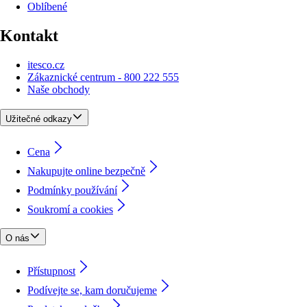
Oblíbené
Kontakt
itesco.cz
Zákaznické centrum - 800 222 555
Naše obchody
Užitečné odkazy
Cena
Nakupujte online bezpečně
Podmínky používání
Soukromí a cookies
O nás
Přístupnost
Podívejte se, kam doručujeme