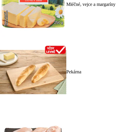
Mléčné, vejce a margaríny
Pekárna