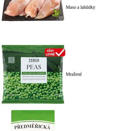
Maso a lahůdky
Mražené