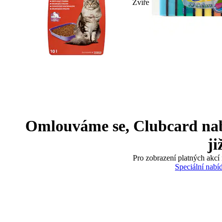
Zvíře
Omlouváme se, Clubcard nabíd
ji
Pro zobrazení platných akcí 
Speciální nabí