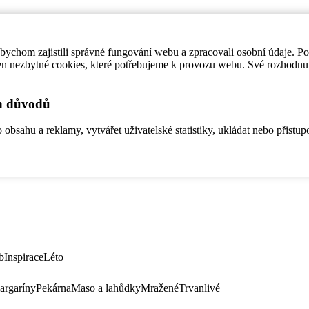
ychom zajistili správné fungování webu a zpracovali osobní údaje. P
en nezbytné cookies, které potřebujeme k provozu webu. Své rozhodnu
ch důvodů
bsahu a reklamy, vytvářet uživatelské statistiky, ukládat nebo přistup
b
Inspirace
Léto
argaríny
Pekárna
Maso a lahůdky
Mražené
Trvanlivé