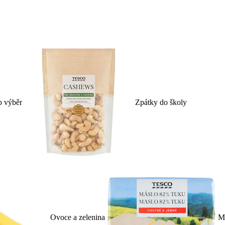
p výběr
Zpátky do školy
Ovoce a zelenina
Ml