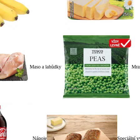
Maso a lahůdky
Mra
Nápoje
Speciální v