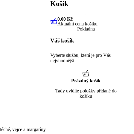
Košík
0,00 Kč
Aktuální cena košíku
0,00 Kč
Aktuální cena košíku
Pokladna
Váš košík
Vyberte službu, která je pro Vás
nejvhodnější
Prázdný košík
Tady uvidíte položky přidané do
košíku
éčné, vejce a margaríny