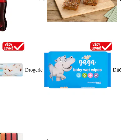
Drogerie
Dítě