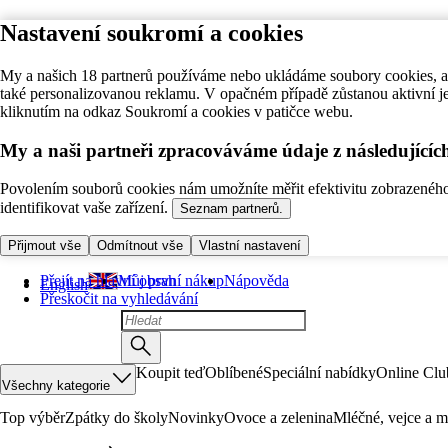
Nastavení soukromí a cookies
My a našich 18 partnerů používáme nebo ukládáme soubory cookies, ab
také personalizovanou reklamu. V opačném případě zůstanou aktivní j
kliknutím na odkaz Soukromí a cookies v patičce webu.
My a naši partneři zpracováváme údaje z následující
Povolením souborů cookies nám umožníte měřit efektivitu zobrazeného o
identifikovat vaše zařízení.
Seznam partnerů.
Přijmout vše
Odmítnout vše
Vlastní nastavení
Přejít na hlavní obsah
Můj první nákup
Nápověda
English
Přeskočit na vyhledávání
Koupit teď
Oblíbené
Speciální nabídky
Online Clu
Všechny kategorie
Top výběr
Zpátky do školy
Novinky
Ovoce a zelenina
Mléčné, vejce a m