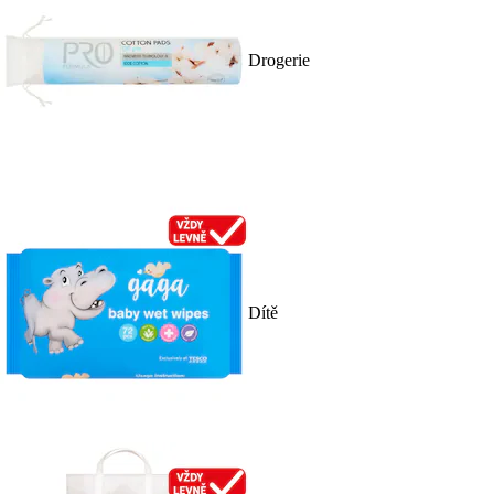
Drogerie
Dítě