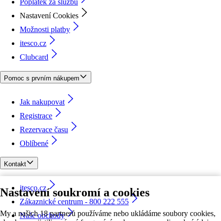
Poplatek za službu
Nastavení Cookies
Možnosti platby
itesco.cz
Clubcard
Pomoc s prvním nákupem
Jak nakupovat
Registrace
Rezervace času
Oblíbené
Kontakt
itesco.cz
Nastavení soukromí a cookies
Zákaznické centrum - 800 222 555
My a našich 18 partnerů používáme nebo ukládáme soubory cookies,
Naše obchody