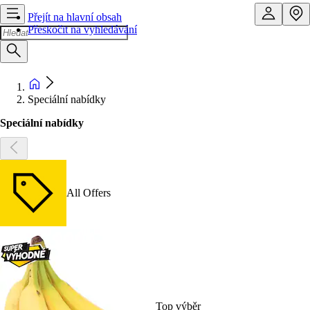
Přejít na hlavní obsah
Přeskočit na vyhledávání
Speciální nabídky
Speciální nabídky
All Offers
Top výběr