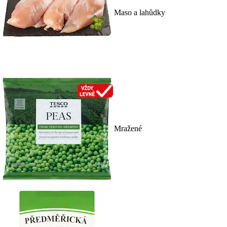
Maso a lahůdky
Mražené