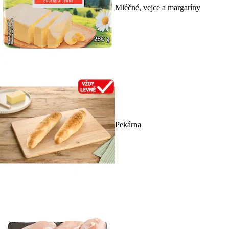
Mléčné, vejce a margaríny
Pekárna