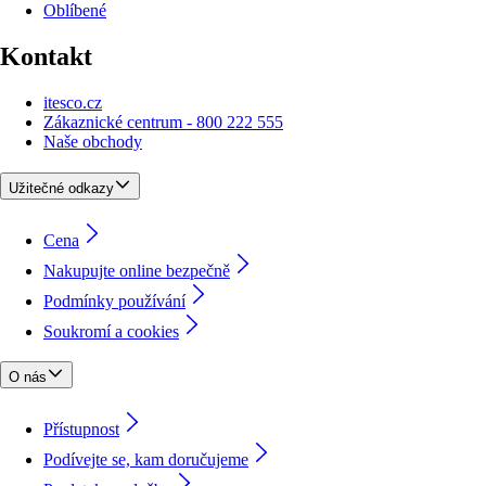
Oblíbené
Kontakt
itesco.cz
Zákaznické centrum - 800 222 555
Naše obchody
Užitečné odkazy
Cena
Nakupujte online bezpečně
Podmínky používání
Soukromí a cookies
O nás
Přístupnost
Podívejte se, kam doručujeme