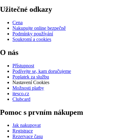
Užitečné odkazy
Cena
Nakupujte online bezpečně
Podmínky používání
Soukromí a cookies
O nás
Přístupnost
Podívejte se, kam doručujeme
Poplatek za službu
Nastavení Cookies
Možnosti platby
itesco.cz
Clubcard
Pomoc s prvním nákupem
Jak nakupovat
Registrace
Rezervace času