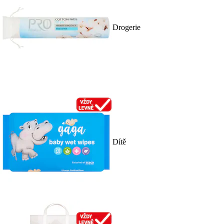
Drogerie
Dítě