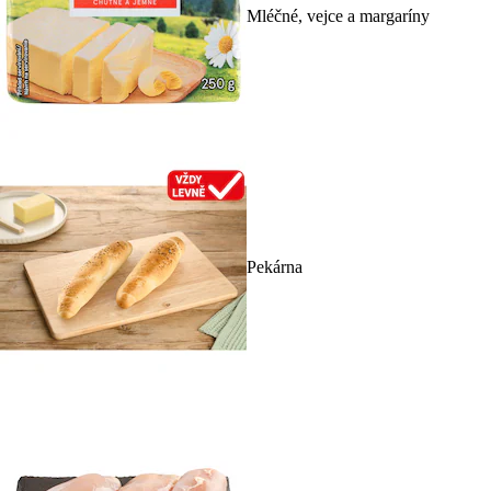
Mléčné, vejce a margaríny
Pekárna