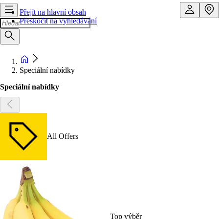
Přejít na hlavní obsah
Přeskočit na vyhledávání
Speciální nabídky
Speciální nabídky
All Offers
Top výběr