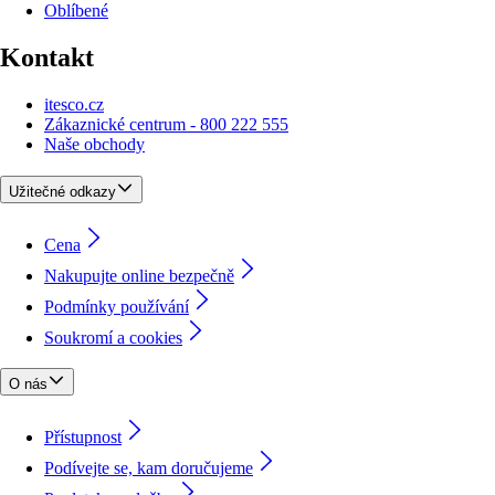
Oblíbené
Kontakt
itesco.cz
Zákaznické centrum - 800 222 555
Naše obchody
Užitečné odkazy
Cena
Nakupujte online bezpečně
Podmínky používání
Soukromí a cookies
O nás
Přístupnost
Podívejte se, kam doručujeme