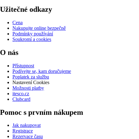
Užitečné odkazy
Cena
Nakupujte online bezpečně
Podmínky používání
Soukromí a cookies
O nás
Přístupnost
Podívejte se, kam doručujeme
Poplatek za službu
Nastavení Cookies
Možnosti platby
itesco.cz
Clubcard
Pomoc s prvním nákupem
Jak nakupovat
Registrace
Rezervace času