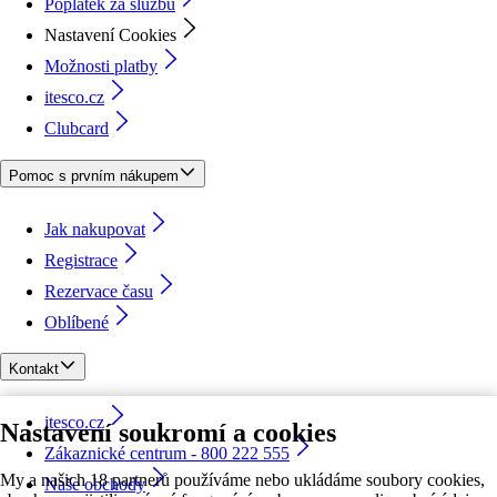
Poplatek za službu
Nastavení Cookies
Možnosti platby
itesco.cz
Clubcard
Pomoc s prvním nákupem
Jak nakupovat
Registrace
Rezervace času
Oblíbené
Kontakt
itesco.cz
Nastavení soukromí a cookies
Zákaznické centrum - 800 222 555
My a našich 18 partnerů používáme nebo ukládáme soubory cookies,
Naše obchody