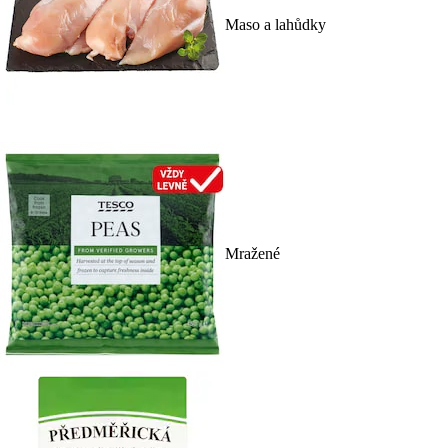
Maso a lahůdky
Mražené