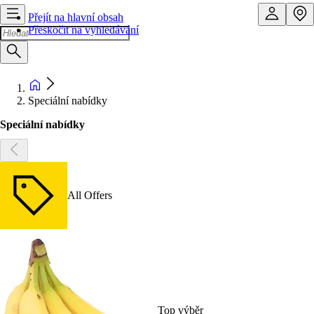
Přejít na hlavní obsah
Přeskočit na vyhledávání
Speciální nabídky
Speciální nabídky
All Offers
Top výběr