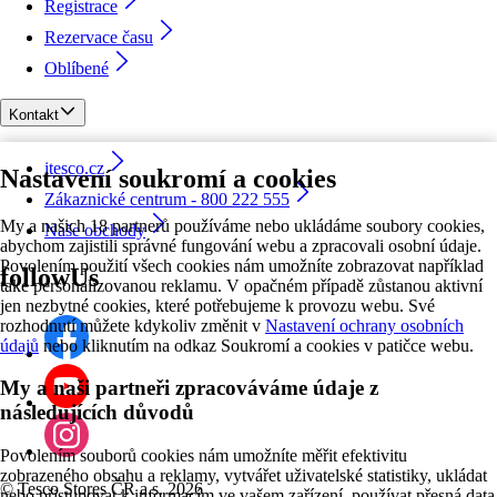
Registrace
Rezervace času
Oblíbené
Kontakt
itesco.cz
Nastavení soukromí a cookies
Zákaznické centrum - 800 222 555
My a našich 18 partnerů používáme nebo ukládáme soubory cookies,
Naše obchody
abychom zajistili správné fungování webu a zpracovali osobní údaje.
Povolením použití všech cookies nám umožníte zobrazovat například
followUs
také personalizovanou reklamu. V opačném případě zůstanou aktivní
jen nezbytné cookies, které potřebujeme k provozu webu. Své
rozhodnutí můžete kdykoliv změnit v
Nastavení ochrany osobních
údajů
nebo kliknutím na odkaz Soukromí a cookies v patičce webu.
My a naši partneři zpracováváme údaje z
následujících důvodů
Povolením souborů cookies nám umožníte měřit efektivitu
zobrazeného obsahu a reklamy, vytvářet uživatelské statistiky, ukládat
©
Tesco Stores ČR a.s. 2026
nebo přistupovat k informacím ve vašem zařízení, používat přesná data