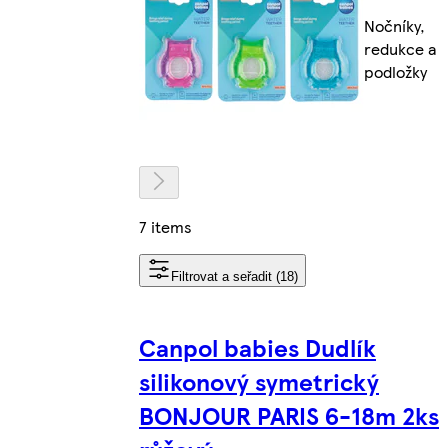
Nočníky,
redukce a
podložky
7 items
Filtrovat a seřadit (18)
Canpol babies Dudlík
silikonový symetrický
BONJOUR PARIS 6-18m 2ks