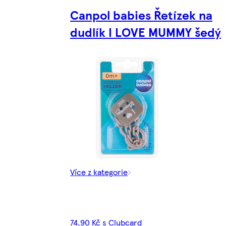
Canpol babies Řetízek na
dudlík I LOVE MUMMY šedý
Více z kategorie
74,90 Kč s Clubcard