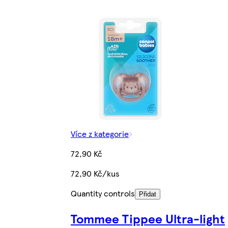
Více z kategorie
72,90 Kč
72,90 Kč/kus
Quantity controls
Přidat
Tommee Tippee Ultra-light