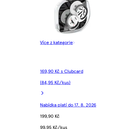
Více z kategorie
169,90 Kč s Clubcard
(84,95 Kč/kus)
Nabídka platí do 17. 8. 2026
199,90 Kč
99,95 Kč/kus