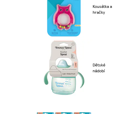
Kousátka a
hračky
Dětské
nádobí