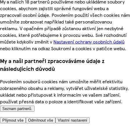
My a našich 18 partnerů používáme nebo ukládáme soubory
cookies, abychom zajistili správné fungování webu a
zpracovali osobní údaje. Povolením použití všech cookies nám
umožníte zobrazovat například také personalizovanou
reklamu. V opačném případě zůstanou aktivní jen nezbytné
cookies, které potřebujeme k provozu webu. Své rozhodnutí
můžete kdykoliv změnit v
Nastavení ochrany osobních údajů
nebo kliknutím na odkaz Soukromí a cookies v patičce webu.
My a naši partneři zpracováváme údaje z
následujících důvodů
Povolením souborů cookies nám umožníte měřit efektivitu
zobrazeného obsahu a reklamy, vytvářet uživatelské statistiky,
ukládat nebo přistupovat k informacím ve vašem zařízení,
používat přesná data o poloze a identifikovat vaše zařízení.
Seznam partnerů.
Přijmout vše
Odmítnout vše
Vlastní nastavení