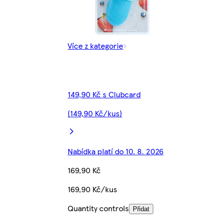
Více z kategorie
149,90 Kč s Clubcard
(149,90 Kč/kus)
Nabídka platí do 10. 8. 2026
169,90 Kč
169,90 Kč/kus
Quantity controls
Přidat