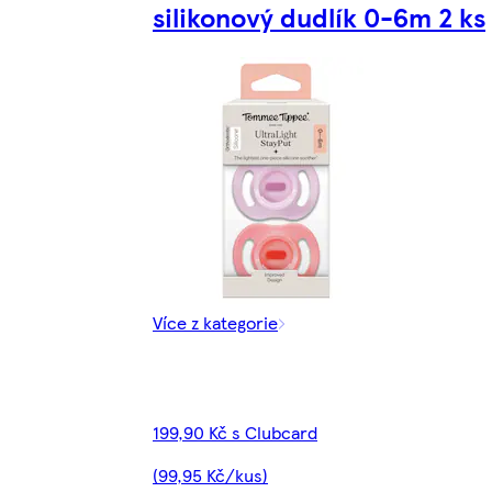
silikonový dudlík 0-6m 2 ks
Více z kategorie
199,90 Kč s Clubcard
(99,95 Kč/kus)