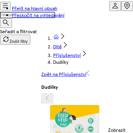
Přejít na hlavní obsah
Přeskočit na vyhledávání
Zrušit filtry
Dítě
Příslušenství
Dudlíky
Zpět na Příslušenství
Dudlíky
Zobrazit