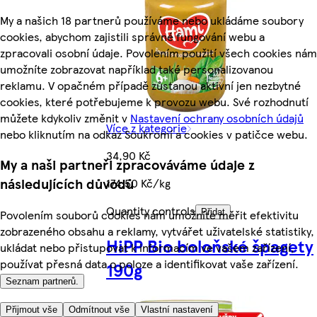
My a našich 18 partnerů používáme nebo ukládáme soubory
cookies, abychom zajistili správné fungování webu a
zpracovali osobní údaje. Povolením použití všech cookies nám
umožníte zobrazovat například také personalizovanou
reklamu. V opačném případě zůstanou aktivní jen nezbytné
cookies, které potřebujeme k provozu webu. Své rozhodnutí
můžete kdykoliv změnit v
Nastavení ochrany osobních údajů
Více z kategorie
nebo kliknutím na odkaz Soukromí a cookies v patičce webu.
34,90 Kč
My a naši partneři zpracováváme údaje z
následujících důvodů
174,50 Kč/kg
Quantity controls
Povolením souborů cookies nám umožníte měřit efektivitu
Přidat
zobrazeného obsahu a reklamy, vytvářet uživatelské statistiky,
HiPP Bio boloňské špagety
ukládat nebo přistupovat k informacím ve vašem zařízení,
používat přesná data o poloze a identifikovat vaše zařízení.
190g
Seznam partnerů.
Přijmout vše
Odmítnout vše
Vlastní nastavení