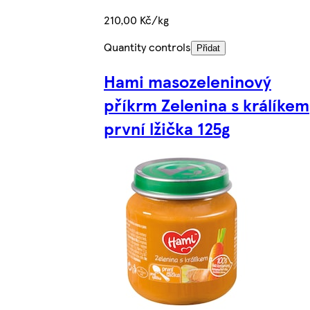
210,00 Kč/kg
Quantity controls
Přidat
Hami masozeleninový
příkrm Zelenina s králíkem
první lžička 125g