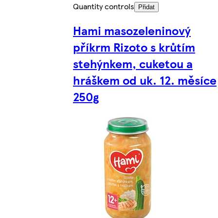
Quantity controls
Přidat
Hami masozeleninový
příkrm Rizoto s krůtím
stehýnkem, cuketou a
hráškem od uk. 12. měsíce
250g