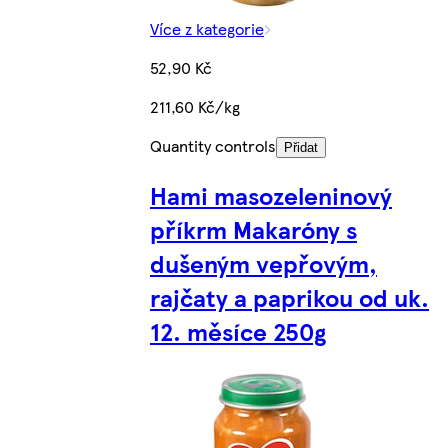
Více z kategorie
52,90 Kč
211,60 Kč/kg
Quantity controls
Přidat
Hami masozeleninový
příkrm Makaróny s
dušeným vepřovým,
rajčaty a paprikou od uk.
12. měsíce 250g