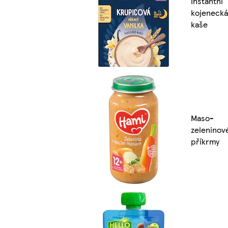
Instantní
kojenecká
kaše
Maso-
zeleninov
příkrmy