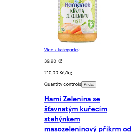
Více z kategorie
39,90 Kč
210,00 Kč/kg
Quantity controls
Přidat
Hami Zelenina se
šťavnatým kuřecím
stehýnkem
masozeleninový příkrm od