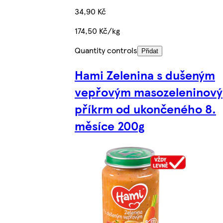
34,90 Kč
174,50 Kč/kg
Quantity controls
Přidat
Hami Zelenina s dušeným
vepřovým masozeleninový
příkrm od ukončeného 8.
měsíce 200g