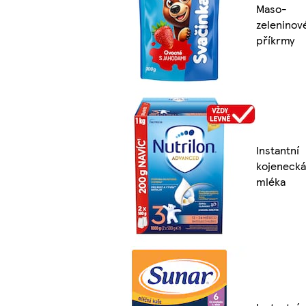
Maso-
zeleninov
příkrmy
Instantní
kojenecká
mléka