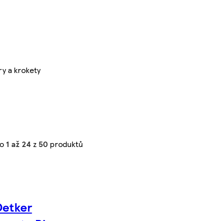
y a krokety
no
1 až 24
z
50
produktů
Oetker