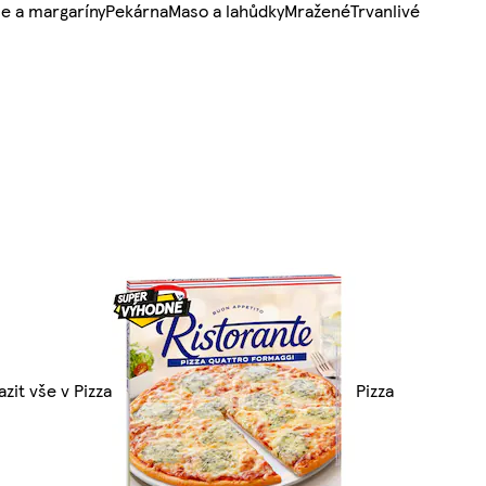
e a margaríny
Pekárna
Maso a lahůdky
Mražené
Trvanlivé
zit vše v Pizza
Pizza