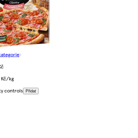
kategorie
Kč
 Kč/kg
ty controls
Přidat