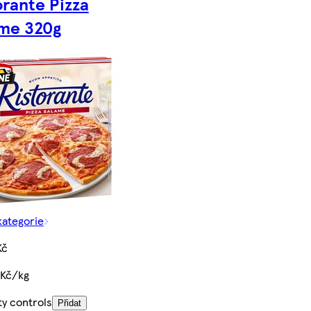
orante Pizza
me 320g
kategorie
Kč
 Kč/kg
ty controls
Přidat