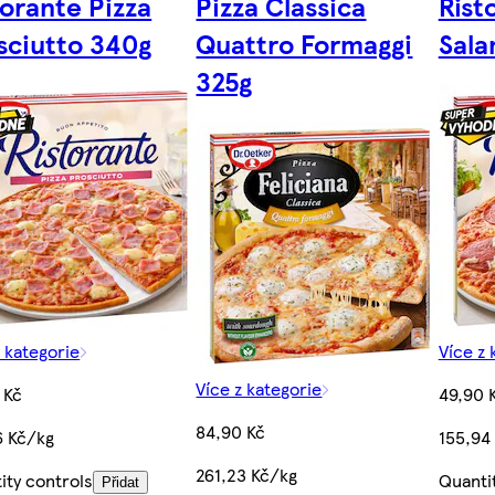
torante Pizza
Pizza Classica
Rist
sciutto 340g
Quattro Formaggi
Sala
325g
z kategorie
Více z 
Více z kategorie
 Kč
49,90 
84,90 Kč
6 Kč/kg
155,94
261,23 Kč/kg
ity controls
Quanti
Přidat