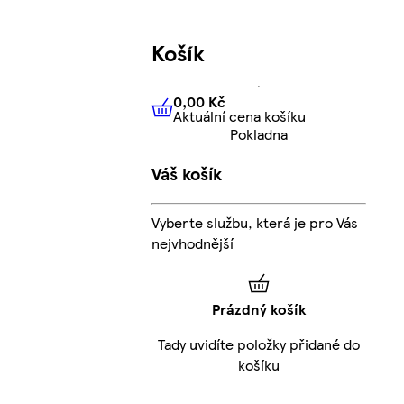
Košík
0,00 Kč
Aktuální cena košíku
0,00 Kč
Aktuální cena košíku
Pokladna
Váš košík
Vyberte službu, která je pro Vás
nejvhodnější
Prázdný košík
Tady uvidíte položky přidané do
košíku