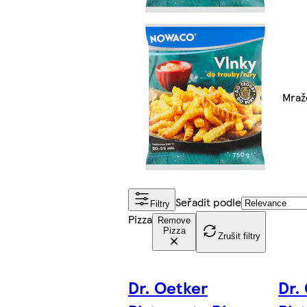
Mraž
Seřadit podle
Filtry
Pizza
Remove
Pizza
Zrušit filtry
Dr. Oetker
Dr.