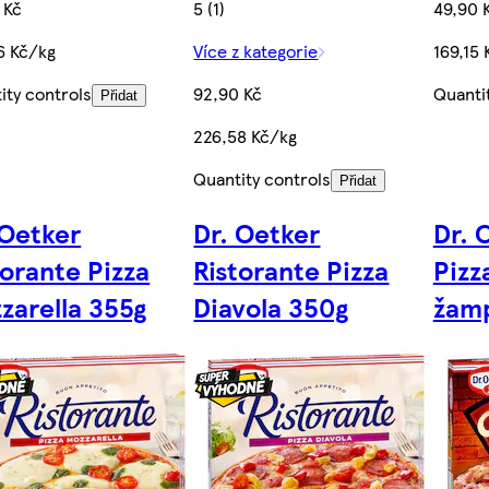
 Kč
5 (1)
49,90 
6 Kč/kg
Více z kategorie
169,15
ity controls
92,90 Kč
Quanti
Přidat
226,58 Kč/kg
Quantity controls
Přidat
 Oetker
Dr. Oetker
Dr. 
torante Pizza
Ristorante Pizza
Pizz
zarella 355g
Diavola 350g
žamp