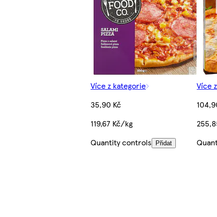
Více z kategorie
Více 
35,90 Kč
104,9
119,67 Kč/kg
255,8
Quantity controls
Quant
Přidat