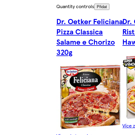
Quantity controls
Přidat
Dr. Oetker Feliciana
Dr.
Pizza Classica
Ris
Salame e Chorizo
Haw
320g
Více 