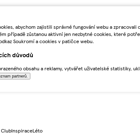
kies, abychom zajistili správné fungování webu a zpracovali 
ém případě zůstanou aktivní jen nezbytné cookies, které pot
odkaz Soukromí a cookies v patičce webu.
ících důvodů
azeného obsahu a reklamy, vytvářet uživatelské statistiky, uk
znam partnerů.
 Club
Inspirace
Léto