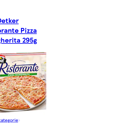
Oetker
orante Pizza
herita 295g
kategorie