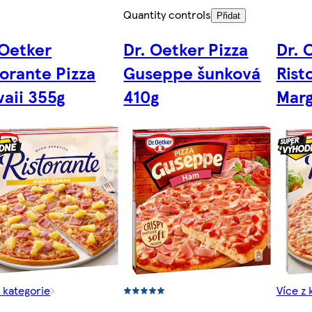
Quantity controls
Přidat
 Oetker
Dr. Oetker Pizza
Dr. 
torante Pizza
Guseppe šunková
Rist
aii 355g
410g
Marg
z kategorie
Více z 