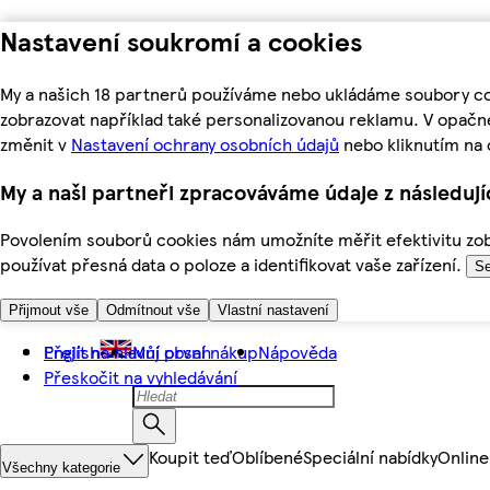
Nastavení soukromí a cookies
My a našich 18 partnerů používáme nebo ukládáme soubory coo
zobrazovat například také personalizovanou reklamu. V opačn
změnit v
Nastavení ochrany osobních údajů
nebo kliknutím na 
My a naši partneři zpracováváme údaje z následuj
Povolením souborů cookies nám umožníte měřit efektivitu zobr
používat přesná data o poloze a identifikovat vaše zařízení.
Se
Přijmout vše
Odmítnout vše
Vlastní nastavení
Přejít na hlavní obsah
English
Můj první nákup
Nápověda
Přeskočit na vyhledávání
Koupit teď
Oblíbené
Speciální nabídky
Online
Všechny kategorie