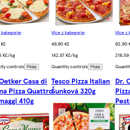
z kategorie
Více z kategorie
Více z 
 Kč
49,90 Kč
92,90 
6 Kč/kg
142,57 Kč/kg
218,59
ity controls
Quantity controls
Quanti
Přidat
Přidat
 Oetker Casa di
Tesco Pizza Italian
Dr. 
a Pizza Quattro
Šunková 320g
Pizz
maggi 410g
Pest