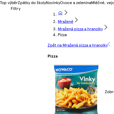
Top výběr
Zpátky do školy
Novinky
Ovoce a zelenina
Mléčné, vejc
Mražené
Mražená pizza a hranolky
Pizza
Zpět na Mražená pizza a hranolky
Pizza
Zobra