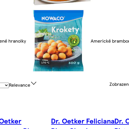
ené hranolky
Americké brambor
Zobraze
Relevance
 Oetker
Dr. Oetker Feliciana
Dr. 