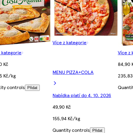
Více z kategorie
z kategorie
Více z 
0 Kč
84,90 
MENU PIZZA+COLA
5 Kč/kg
235,83
ity controls
Quanti
Přidat
Nabídka platí do 4. 10. 2026
49,90 Kč
155,94 Kč/kg
Quantity controls
Přidat