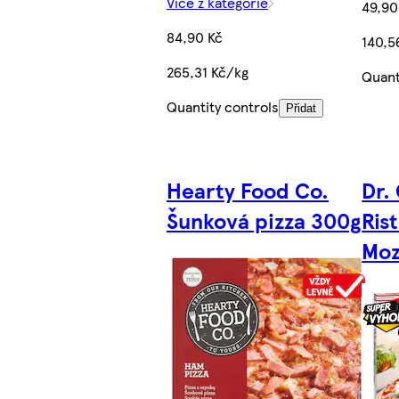
Více z kategorie
49,90
84,90 Kč
140,5
265,31 Kč/kg
Quant
Quantity controls
Přidat
Hearty Food Co.
Dr.
Šunková pizza 300g
Ris
Moz