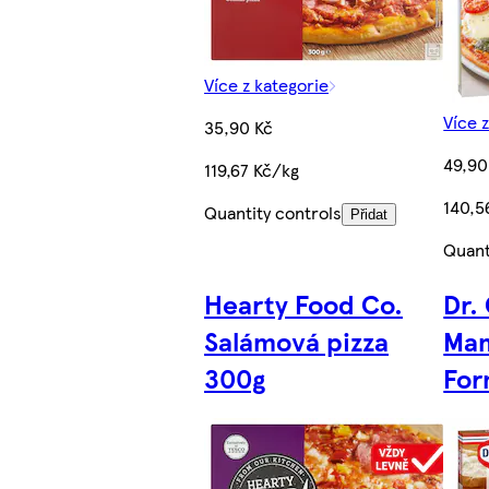
Více z kategorie
Více 
35,90 Kč
49,90
119,67 Kč/kg
140,5
Quantity controls
Přidat
Quant
Hearty Food Co.
Dr.
Salámová pizza
Mam
300g
For