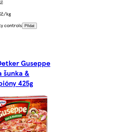
Kč
 Kč/kg
ty controls
Přidat
Oetker Guseppe
a šunka &
ióny 425g