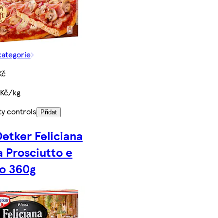
kategorie
Kč
 Kč/kg
ty controls
Přidat
Oetker Feliciana
a Prosciutto e
o 360g