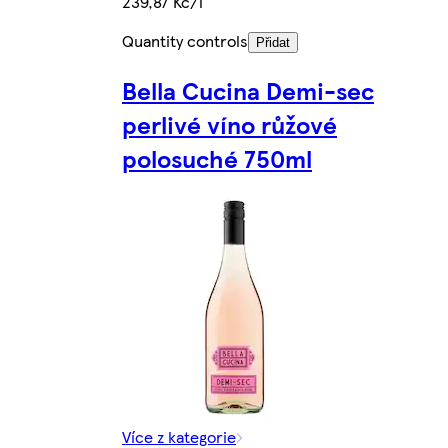
239,87 Kč/l
Quantity controls
Přidat
Bella Cucina Demi-sec
perlivé víno růžové
polosuché 750ml
Více z kategorie