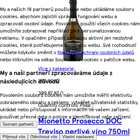
My a našich 18 partnerů používáme nebo ukládáme soubory
cookies, abychom zajistili správné fungování webu a
zpracovali osobní údaje. Povolením použití všech cookies nám
umožníte zobrazovat například také personalizovanou
reklamu. V opačném případě zůstanou aktivní jen nezbytné
cookies, které potřebujeme k provozu webu. Své rozhodnutí
můžete kdykoliv změnit v
Nastavení ochrany osobních údajů
nebo kliknutím na odkaz Soukromí a cookies v patičce webu.
Více z kategorie
My a naši partneři zpracováváme údaje z
299,90 Kč
následujících důvodů
399,87 Kč/l
Povolením souborů cookies nám umožníte měřit efektivitu
zobrazeného obsahu a reklamy, vytvářet uživatelské statistiky,
Quantity controls
Přidat
ukládat nebo přistupovat k informacím ve vašem zařízení,
používat přesná data o poloze a identifikovat vaše zařízení.
Mionetto Prosecco DOC
Seznam partnerů.
Treviso perlivé víno 750ml
Přijmout vše
Odmítnout vše
Vlastní nastavení