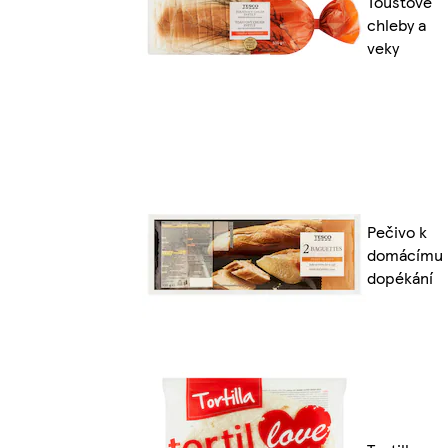
Toustové
chleby a
veky
Pečivo k
domácímu
dopékání