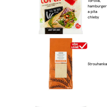
Tortilla,
hamburger
a pita
chleby
Strouhanka