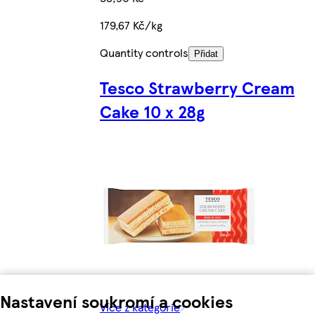
179,67 Kč/kg
Quantity controls
Přidat
Tesco Strawberry Cream
Cake 10 x 28g
Nastavení soukromí a cookies
Více z kategorie