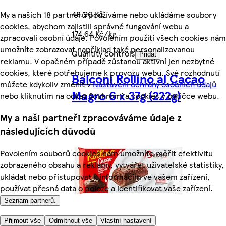
48,90 Kč
My a našich 18 partnerů používáme nebo ukládáme soubory
cookies, abychom zajistili správné fungování webu a
174,64 Kč/kg
zpracovali osobní údaje. Povolením použití všech cookies nám
umožníte zobrazovat například také personalizovanou
Quantity controls
Přidat
reklamu. V opačném případě zůstanou aktivní jen nezbytné
cookies, které potřebujeme k provozu webu. Své rozhodnutí
Balconi Rollino al Cacao
můžete kdykoliv změnit v
Nastavení ochrany osobních údajů
Magro 6 x 37g (222g)
nebo kliknutím na odkaz Soukromí a cookies v patičce webu.
My a naši partneři zpracováváme údaje z
následujících důvodů
Povolením souborů cookies nám umožníte měřit efektivitu
zobrazeného obsahu a reklamy, vytvářet uživatelské statistiky,
ukládat nebo přistupovat k informacím ve vašem zařízení,
používat přesná data o poloze a identifikovat vaše zařízení.
Seznam partnerů.
Přijmout vše
Odmítnout vše
Vlastní nastavení