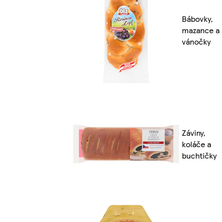
Bábovky,
mazance a
vánočky
Záviny,
koláče a
buchtičky