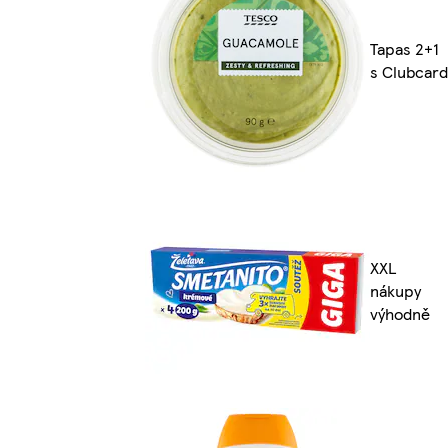
Tapas 2+1
s Clubcard
XXL
nákupy
výhodně