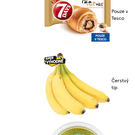
Pouze v
Tesco
Čerstvý
tip