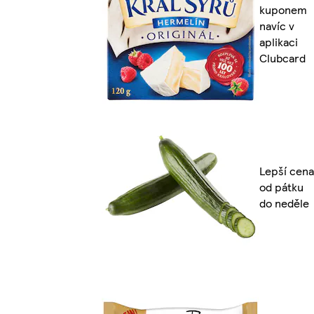
kuponem
navíc v
aplikaci
Clubcard
Lepší cena
od pátku
do neděle