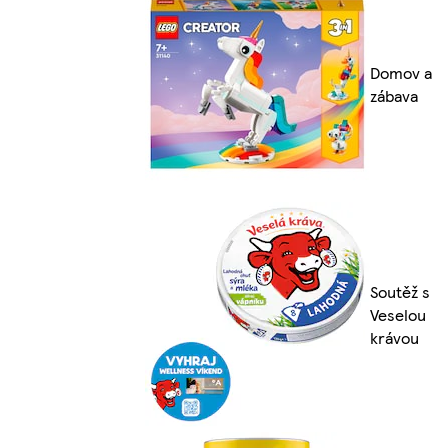
Domov a
zábava
Soutěž s
Veselou
krávou