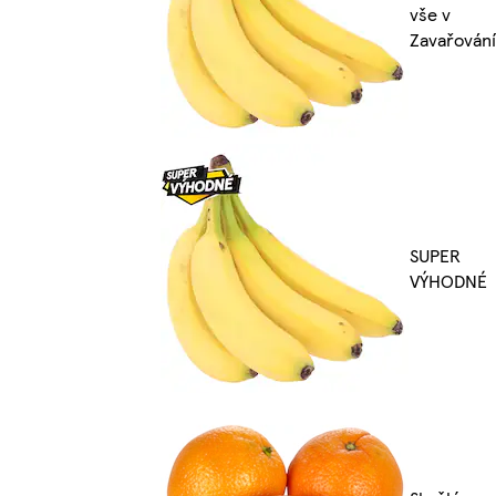
vše v
Zavařování
SUPER
VÝHODNÉ