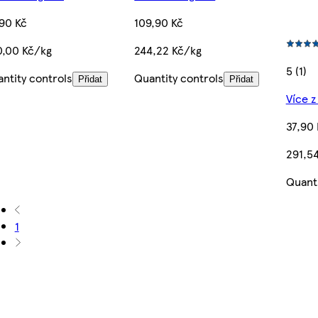
90 Kč
109,90 Kč
0,00 Kč/kg
244,22 Kč/kg
5 (1)
ntity controls
Quantity controls
Přidat
Přidat
Více z
37,90 
291,5
Quanti
1