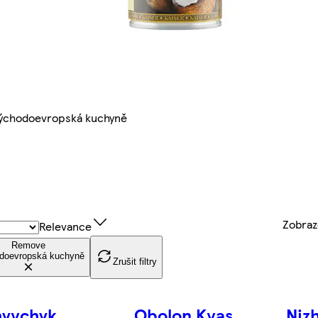
ýchodoevropská kuchyně
Zobra
Relevance
Remove
doevropská kuchyně
Zrušit filtry
hyvchyk
Obolon Kvas
Niz