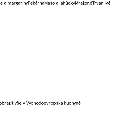
e a margaríny
Pekárna
Maso a lahůdky
Mražené
Trvanlivé
obrazit vše v Východoevropská kuchyně