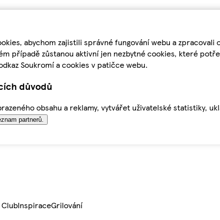
kies, abychom zajistili správné fungování webu a zpracovali 
ém případě zůstanou aktivní jen nezbytné cookies, které pot
odkaz Soukromí a cookies v patičce webu.
ících důvodů
azeného obsahu a reklamy, vytvářet uživatelské statistiky, uk
znam partnerů.
 Club
Inspirace
Grilování