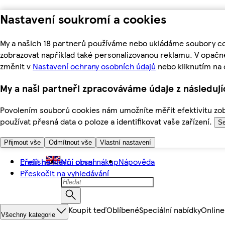
Nastavení soukromí a cookies
My a našich 18 partnerů používáme nebo ukládáme soubory coo
zobrazovat například také personalizovanou reklamu. V opačn
změnit v
Nastavení ochrany osobních údajů
nebo kliknutím na 
My a naši partneři zpracováváme údaje z následuj
Povolením souborů cookies nám umožníte měřit efektivitu zobr
používat přesná data o poloze a identifikovat vaše zařízení.
Se
Přijmout vše
Odmítnout vše
Vlastní nastavení
Přejít na hlavní obsah
English
Můj první nákup
Nápověda
Přeskočit na vyhledávání
Koupit teď
Oblíbené
Speciální nabídky
Online
Všechny kategorie