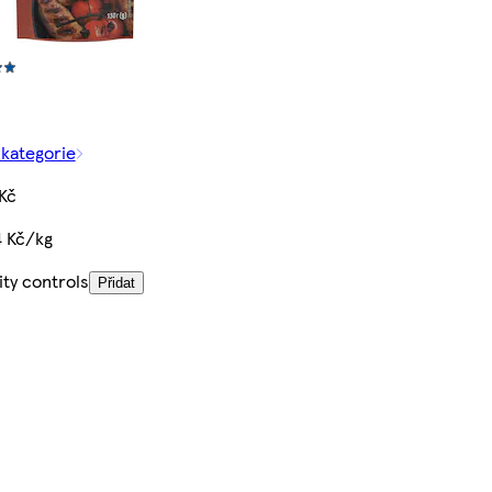
 kategorie
Kč
4 Kč/kg
ty controls
Přidat