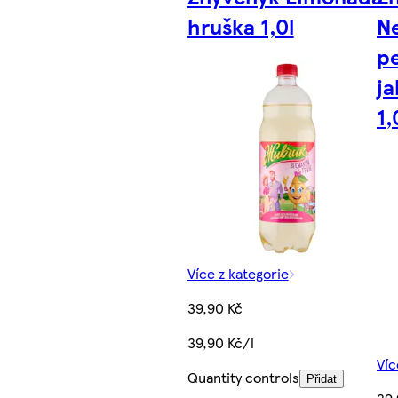
hruška 1,0l
Ne
pe
j
1,
Více z kategorie
39,90 Kč
39,90 Kč/l
Víc
Quantity controls
Přidat