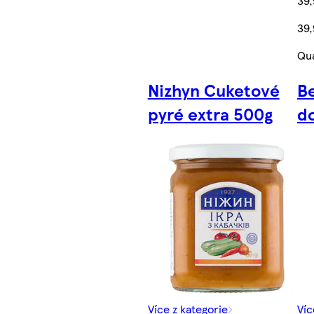
39,
39,
Qua
Nizhyn Cuketové
B
pyré extra 500g
do
Více z kategorie
Víc