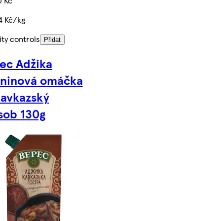
0 Kč
4 Kč/kg
ty controls
Přidat
ec Adžika
eninová omáčka
kavkazský
sob 130g