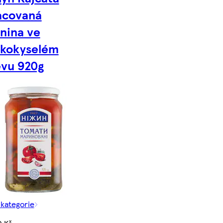
acovaná
enina ve
dkokyselém
evu 920g
 kategorie