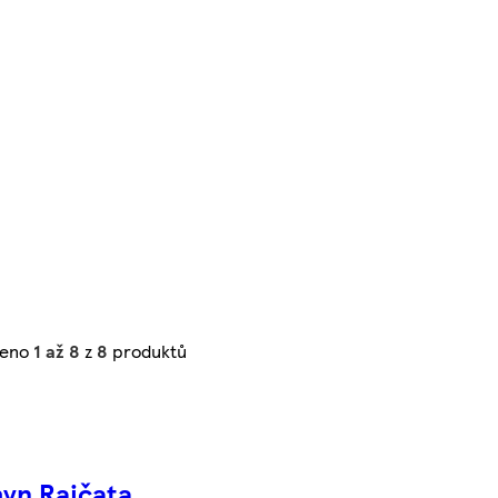
zeno
1 až 8
z
8
produktů
hyn Rajčata