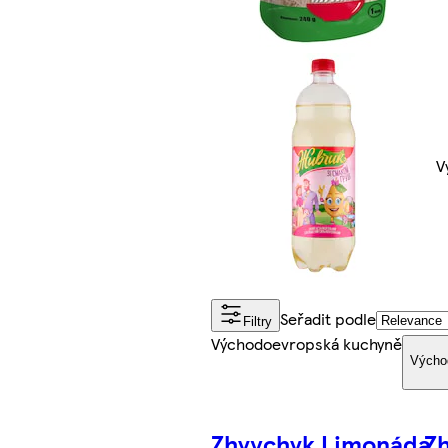
V
Seřadit podle
Filtry
Východoevropská kuchyně
Výcho
Zhyvchyk Limonáda
Z