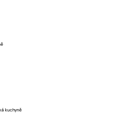
ně
ká kuchyně