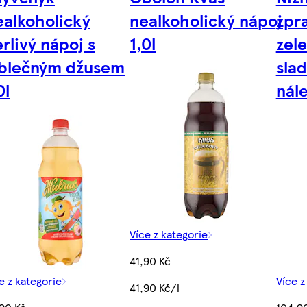
alkoholický
nealkoholický nápoj
zpr
rlivý nápoj s
1,0l
zel
ablečným džusem
sla
0l
nál
Více z kategorie
41,90 Kč
e z kategorie
Více z
41,90 Kč/l