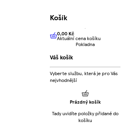
Košík
0,00 Kč
Aktuální cena košíku
0,00 Kč
Aktuální cena košíku
Pokladna
Váš košík
Vyberte službu, která je pro Vás
nejvhodnější
Prázdný košík
Tady uvidíte položky přidané do
košíku