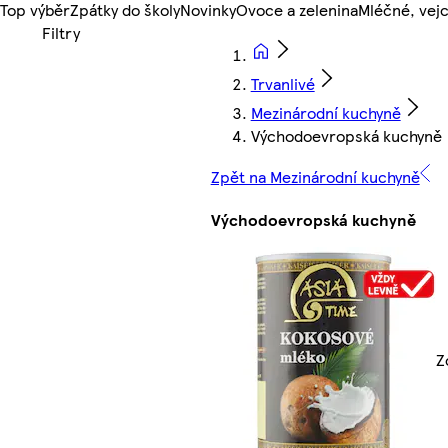
Top výběr
Zpátky do školy
Novinky
Ovoce a zelenina
Mléčné, vejc
Trvanlivé
Mezinárodní kuchyně
Východoevropská kuchyně
Zpět na Mezinárodní kuchyně
Východoevropská kuchyně
Z