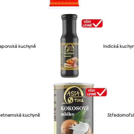
aponská kuchyně
Indická kuchy
ietnamská kuchyně
Středomořs