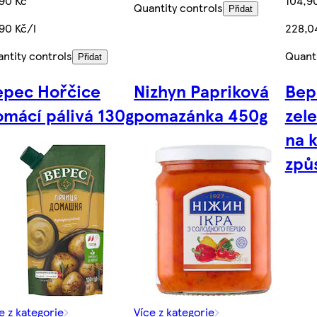
90 Kč
104,9
Quantity controls
Přidat
90 Kč/l
228,0
ntity controls
Quanti
Přidat
epec Hořčice
Nizhyn Papriková
Bep
mácí pálivá 130g
pomazánka 450g
zel
na 
způ
e z kategorie
Více z kategorie