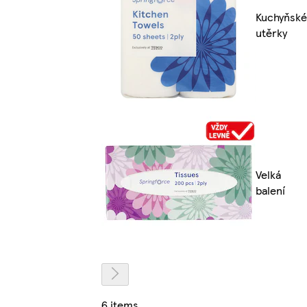
Kuchyňské
utěrky
Velká
balení
6 items