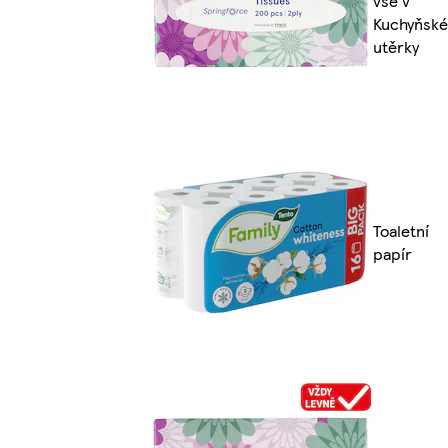
vše v
Kuchyňské
utěrky
Toaletní
papír