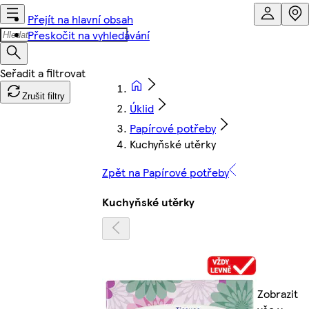
Přejít na hlavní obsah
Přeskočit na vyhledávání
Zrušit filtry
Úklid
Papírové potřeby
Kuchyňské utěrky
Zpět na Papírové potřeby
Kuchyňské utěrky
Zobrazit