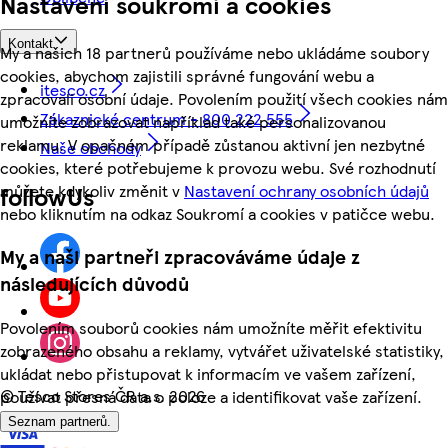
Nastavení soukromí a cookies
Kontakt
My a našich 18 partnerů používáme nebo ukládáme soubory
cookies, abychom zajistili správné fungování webu a
itesco.cz
zpracovali osobní údaje. Povolením použití všech cookies nám
Zákaznické centrum - 800 222 555
umožníte zobrazovat například také personalizovanou
reklamu. V opačném případě zůstanou aktivní jen nezbytné
Naše obchody
cookies, které potřebujeme k provozu webu. Své rozhodnutí
můžete kdykoliv změnit v
Nastavení ochrany osobních údajů
followUs
nebo kliknutím na odkaz Soukromí a cookies v patičce webu.
My a naši partneři zpracováváme údaje z
následujících důvodů
Povolením souborů cookies nám umožníte měřit efektivitu
zobrazeného obsahu a reklamy, vytvářet uživatelské statistiky,
ukládat nebo přistupovat k informacím ve vašem zařízení,
©
Tesco Stores ČR a.s. 2026
používat přesná data o poloze a identifikovat vaše zařízení.
Seznam partnerů.