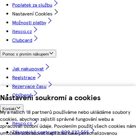
Poplatek za službu
Nastavení Cookies
Možnosti platby
itesco.cz
Clubcard
Pomoc s prvním nákupem
Jak nakupovat
Registrace
Rezervace času
Oblíbené
Nastavení soukromí a cookies
Kontakt
My a našich 18 partnerů používáme nebo ukládáme soubory
cookies, abychom zajistili správné fungování webu a
itesco.cz
zpracovali osobní údaje. Povolením použití všech cookies nám
Zákaznické centrum - 800 222 555
umožníte zobrazovat například také personalizovanou