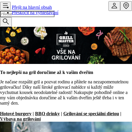
Přejít na hlavní obsah
Přeskočit na vyhledávání
To nejlepší na gril doručíme až k vašim dveřím
Je načase rozpálit gril a pozvat rodinu a přátele na nezapomenutelnou
grilovačku! Díky naší široké grilovací nabídce si každý může
vychutnat kousek neodolatelné radosti! Nakupujte pohodlně online a
my vám objednávku doručíme až k vašim dveřím ještě třeba i v ten
samý den.
Hotové burgery
|
BBQ drinky
|
Grilování se speciální dietou
|
Výbava na grilování