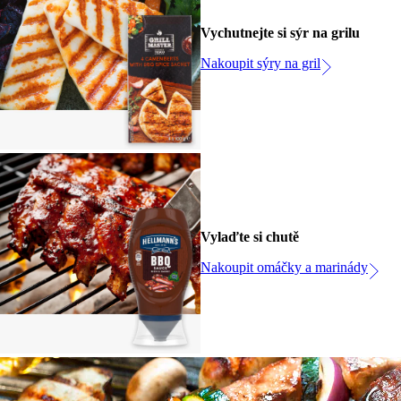
Vychutnejte si sýr na grilu
Nakoupit sýry na gril
Vylaďte si chutě
Nakoupit omáčky a marinády