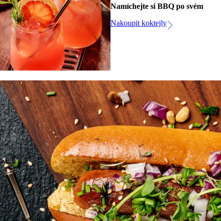
Namíchejte si BBQ po svém
Nakoupit koktejly