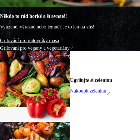
Někdo to rád horké a šťavnaté!
Vyuzené, výrazné nebo jemné? Je to jen na vás!
Grilování pro milovníky masa
Grilování pro vegany a vegetariány
Ugrilujte si zeleninu
Nakoupit zeleninu