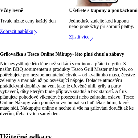
Vždy levně
Ušetřete s kupony a poukázkami
Trvale nízké ceny každý den
Jednoduše zadejte kód kuponu
nebo poukázky při shrnutí platby.
Zobrazit nabídku
Zjistit více
Grilovačka s Tesco Online Nákupy- léto plné chutí a zábavy
Nic nevystihuje léto lépe než setkání s rodinou a přáteli u grilu. S
naším BBQ sortimentem a produkty Tesco Grill Master máte vše, co
potřebujete pro nezapomenutelné chvíle – od kvalitního masa, čerstvé
zeleniny a marinád až po osvěžující nápoje. Dolaďte atmosféru
praktickými doplňky na ven, jako je dřevěné uhlí, grily a party
vybavení, díky kterým bude příprava snadná a bez starostí. Ať už
plánujete pohodové víkendové posezení nebo zahradní oslavu, Tesco
Online Nákupy vám pomůžou vychutnat si chuť léta s lidmi, které
máte rádi. Nakupujte online a nechte si vše na grilování doručit až ke
dveřím, třeba i v ten samý den.
Užitečné odkazy