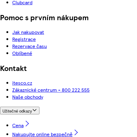
Clubcard
Pomoc s prvním nákupem
Jak nakupovat
Registrace
Rezervace času
Oblíbené
Kontakt
itesco.cz
Zákaznické centrum - 800 222 555
Naše obchody
Užitečné odkazy
Cena
Nakupujte online bezpečně