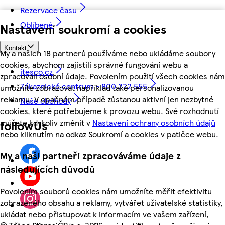
Rezervace času
Oblíbené
Nastavení soukromí a cookies
Kontakt
My a našich 18 partnerů používáme nebo ukládáme soubory
cookies, abychom zajistili správné fungování webu a
itesco.cz
zpracovali osobní údaje. Povolením použití všech cookies nám
Zákaznické centrum - 800 222 555
umožníte zobrazovat například také personalizovanou
reklamu. V opačném případě zůstanou aktivní jen nezbytné
Naše obchody
cookies, které potřebujeme k provozu webu. Své rozhodnutí
můžete kdykoliv změnit v
Nastavení ochrany osobních údajů
followUs
nebo kliknutím na odkaz Soukromí a cookies v patičce webu.
My a naši partneři zpracováváme údaje z
následujících důvodů
Povolením souborů cookies nám umožníte měřit efektivitu
zobrazeného obsahu a reklamy, vytvářet uživatelské statistiky,
ukládat nebo přistupovat k informacím ve vašem zařízení,