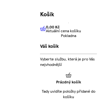
Košík
0,00 Kč
Aktuální cena košíku
0,00 Kč
Aktuální cena košíku
Pokladna
Váš košík
Vyberte službu, která je pro Vás
nejvhodnější
Prázdný košík
Tady uvidíte položky přidané do
košíku