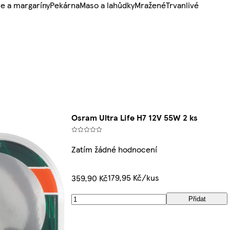
e a margaríny
Pekárna
Maso a lahůdky
Mražené
Trvanlivé
Osram Ultra Life H7 12V 55W 2 ks
Zatím žádné hodnocení
179,95 Kč/kus
359,90 Kč
Přidat