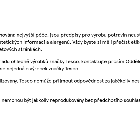
nována nejvyšší péče, jsou předpisy pro výrobu potravin neust
etetických informací a alergenů. Vždy byste si měli přečíst eti
etových stránkách.
 radu ohledně výrobků značky Tesco, kontaktujte prosím Odděl
se nejedná o výrobek značky Tesco.
ualizovány, Tesco nemůže přijmout odpovědnost za jakékoliv ne
a nemohou být jakkoliv reprodukovány bez předchozího souhla