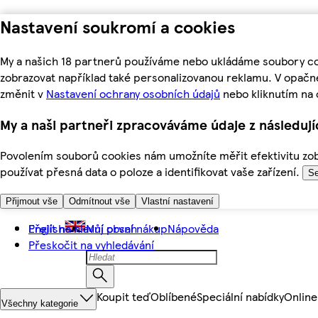
Nastavení soukromí a cookies
My a našich 18 partnerů používáme nebo ukládáme soubory coo
zobrazovat například také personalizovanou reklamu. V opačn
změnit v
Nastavení ochrany osobních údajů
nebo kliknutím na 
My a naši partneři zpracováváme údaje z následuj
Povolením souborů cookies nám umožníte měřit efektivitu zobr
používat přesná data o poloze a identifikovat vaše zařízení.
Se
Přijmout vše
Odmítnout vše
Vlastní nastavení
Přejít na hlavní obsah
English
Můj první nákup
Nápověda
Přeskočit na vyhledávání
Koupit teď
Oblíbené
Speciální nabídky
Online
Všechny kategorie