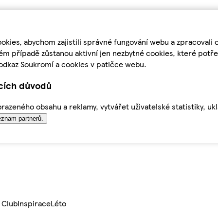
kies, abychom zajistili správné fungování webu a zpracovali 
ém případě zůstanou aktivní jen nezbytné cookies, které pot
odkaz Soukromí a cookies v patičce webu.
ících důvodů
azeného obsahu a reklamy, vytvářet uživatelské statistiky, uk
znam partnerů.
 Club
Inspirace
Léto