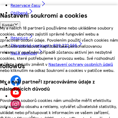
Rezervace času
Oblíbené
Nastavení soukromí a cookies
Kontakt
My a našich 18 partnerů používáme nebo ukládáme soubory
cookies, abychom zajistili správné fungování webu a
itesco.cz
zpracovali osobní údaje. Povolením použití všech cookies nám
Zákaznické centrum - 800 222 555
umožníte zobrazovat například také personalizovanou
reklamu. V opačném případě zůstanou aktivní jen nezbytné
Naše obchody
cookies, které potřebujeme k provozu webu. Své rozhodnutí
můžete kdykoliv změnit v
Nastavení ochrany osobních údajů
followUs
nebo kliknutím na odkaz Soukromí a cookies v patičce webu.
My a naši partneři zpracováváme údaje z
následujících důvodů
Povolením souborů cookies nám umožníte měřit efektivitu
zobrazeného obsahu a reklamy, vytvářet uživatelské statistiky,
ukládat nebo přistupovat k informacím ve vašem zařízení,