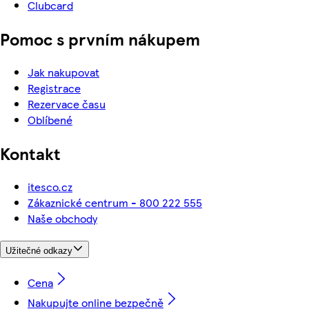
Clubcard
Pomoc s prvním nákupem
Jak nakupovat
Registrace
Rezervace času
Oblíbené
Kontakt
itesco.cz
Zákaznické centrum - 800 222 555
Naše obchody
Užitečné odkazy
Cena
Nakupujte online bezpečně