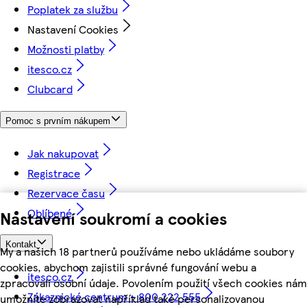
Poplatek za službu
Nastavení Cookies
Možnosti platby
itesco.cz
Clubcard
Pomoc s prvním nákupem
Jak nakupovat
Registrace
Rezervace času
Oblíbené
Nastavení soukromí a cookies
Kontakt
My a našich 18 partnerů používáme nebo ukládáme soubory
cookies, abychom zajistili správné fungování webu a
itesco.cz
zpracovali osobní údaje. Povolením použití všech cookies nám
Zákaznické centrum - 800 222 555
umožníte zobrazovat například také personalizovanou