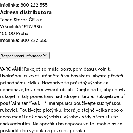
Infolinka: 800 222 555
Adresa distributora
Tesco Stores ČR a.s.
Vršovická 1527/68b
100 00 Praha
Infolinka: 800 222 555
Bezpečnostní informace
VAROVÁNÍ! Rukojeť se může postupem času uvolnit.
Uvolněnou rukojeť utáhněte šroubovákem, abyste předešli
případnému riziku. Nezahřívejte prázdný výrobek a
nenechávejte v něm vyvařit obsah. Dbejte na to, aby nebyly
rukojeti nikdy ponechány nad zdrojem tepla. Rukojeti se při
používání zahřívají. Při manipulaci používejte kuchyňskou
rukavici. Používejte plotýnku, která je stejně velká nebo o
něco menší než dno výrobku. Výrobek vždy přemisťujte
nadzvednutím. Na sporáku ho neposouvejte, mohlo by se
poškodit dno výrobku a povrch sporáku.