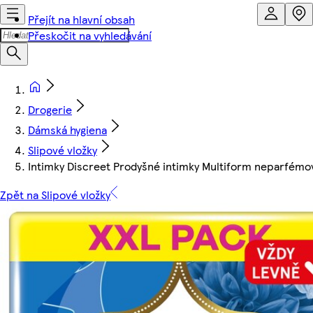
Přejít na hlavní obsah
Přeskočit na vyhledávání
Drogerie
Dámská hygiena
Slipové vložky
Intimky Discreet Prodyšné intimky Multiform neparfémo
Zpět na Slipové vložky