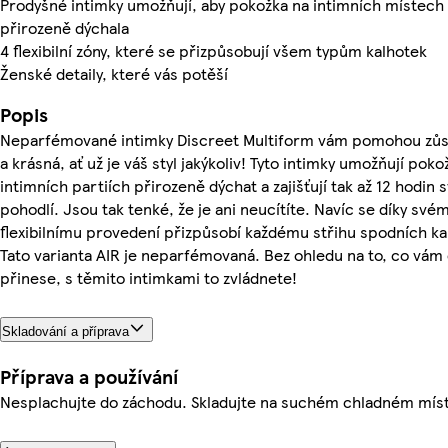
Prodyšné intimky umožňují, aby pokožka na intimních místech
přirozeně dýchala
4 flexibilní zóny, které se přizpůsobují všem typům kalhotek
Ženské detaily, které vás potěší
Popis
Neparfémované intimky Discreet Multiform vám pomohou zůst
a krásná, ať už je váš styl jakýkoliv! Tyto intimky umožňují poko
intimních partiích přirozeně dýchat a zajišťují tak až 12 hodin s
pohodlí. Jsou tak tenké, že je ani neucítíte. Navíc se díky své
flexibilnímu provedení přizpůsobí každému střihu spodních ka
Tato varianta AIR je neparfémovaná. Bez ohledu na to, co vám
přinese, s těmito intimkami to zvládnete!
Skladování a příprava
Příprava a používání
Nesplachujte do záchodu. Skladujte na suchém chladném mís