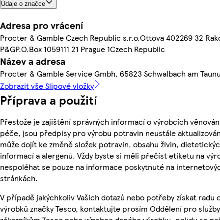
Údaje o značce
Adresa pro vrácení
Procter & Gamble Czech Republic s.r.o.Ottova 402269 32 Rak
P&GP.O.Box 1059111 21 Prague 1Czech Republic
Název a adresa
Procter & Gamble Service Gmbh, 65823 Schwalbach am Taun
Zobrazit vše Slipové vložky
Příprava a použití
Přestože je zajištění správných informací o výrobcích věnován
péče, jsou předpisy pro výrobu potravin neustále aktualizován
může dojít ke změně složek potravin, obsahu živin, dietetický
informací a alergenů. Vždy byste si měli přečíst etiketu na výr
nespoléhat se pouze na informace poskytnuté na internetový
stránkách.
V případě jakýchkoliv Vašich dotazů nebo potřeby získat radu 
výrobků značky Tesco, kontaktujte prosím Oddělení pro služby
zákazníkům Tesco nebo výrobce daného výrobku, pokdu se ne