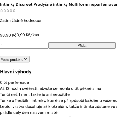
Intimky Discreet Prodyšné intimky Multiform neparfémova
Zatím žádné hodnocení
0,99 Kč/kus
98,90 Kč
Přidat
Popis produktu
Hlavní výhody
0 % parfemace
Až 12 hodin svěžesti, abyste se mohla cítit pěkně silná
Tenčí než 1 mm, takže je ani neucítíte
Tenké a flexibilní intimky, které se přizpůsobí každému vašem
Lepicí vrstva dosahuje až k okrajům, takže intimka zůstane v
prádle celý den na svém místě