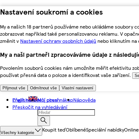
Nastavení soukromí a cookies
My a našich 18 partnerů používáme nebo ukládáme soubory coo
zobrazovat například také personalizovanou reklamu. V opačn
změnit v
Nastavení ochrany osobních údajů
nebo kliknutím na 
My a naši partneři zpracováváme údaje z následuj
Povolením souborů cookies nám umožníte měřit efektivitu zobr
používat přesná data o poloze a identifikovat vaše zařízení.
Se
Přijmout vše
Odmítnout vše
Vlastní nastavení
Přejít na hlavní obsah
English
Můj první nákup
Nápověda
Přeskočit na vyhledávání
Koupit teď
Oblíbené
Speciální nabídky
Online
Všechny kategorie