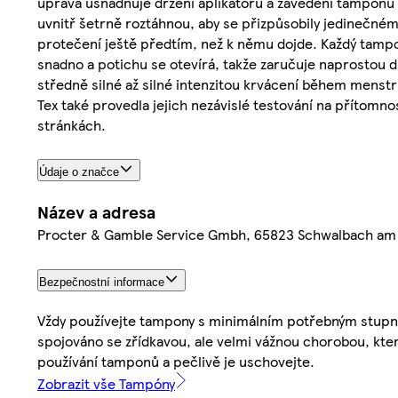
úprava usnadňuje držení aplikátoru a zavedení tamponu 
uvnitř šetrně roztáhnou, aby se přizpůsobily jedinečné
protečení ještě předtím, než k němu dojde. Každý tampo
snadno a potichu se otevírá, takže zaručuje naprostou 
středně silné až silné intenzitou krvácení během mens
Tex také provedla jejich nezávislé testování na přítomno
stránkách.
Údaje o značce
Název a adresa
Procter & Gamble Service Gmbh, 65823 Schwalbach am
Bezpečnostní informace
Vždy používejte tampony s minimálním potřebným stupn
spojováno se zřídkavou, ale velmi vážnou chorobou, kter
používání tamponů a pečlivě je uschovejte.
Zobrazit vše Tampóny