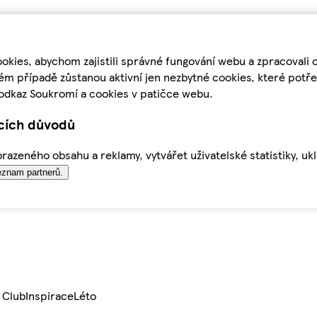
kies, abychom zajistili správné fungování webu a zpracovali 
ém případě zůstanou aktivní jen nezbytné cookies, které pot
odkaz Soukromí a cookies v patičce webu.
ících důvodů
azeného obsahu a reklamy, vytvářet uživatelské statistiky, uk
znam partnerů.
 Club
Inspirace
Léto