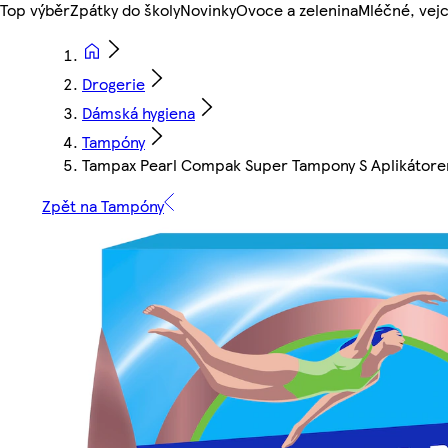
Top výběr
Zpátky do školy
Novinky
Ovoce a zelenina
Mléčné, vejc
Drogerie
Dámská hygiena
Tampóny
Tampax Pearl Compak Super Tampony S Aplikátor
Zpět na Tampóny