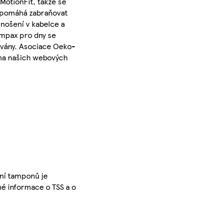
MotionFit, takže se
á pomáhá zabraňovat
nošení v kabelce a
ampax pro dny se
ovány. Asociace Oeko-
e na našich webových
ní tamponů je
né informace o TSS a o