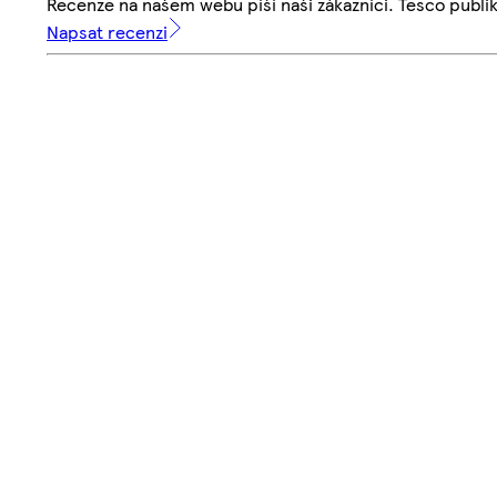
Recenze na našem webu píší naši zákazníci. Tesco publ
Napsat recenzi