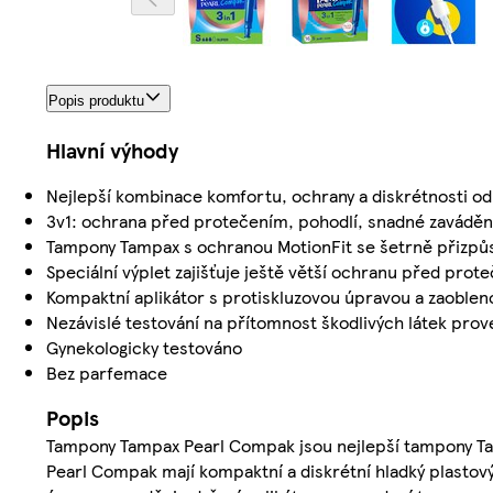
Popis produktu
Hlavní výhody
Nejlepší kombinace komfortu, ochrany a diskrétnosti o
3v1: ochrana před protečením, pohodlí, snadné zaváděn
Tampony Tampax s ochranou MotionFit se šetrně přizpůs
Speciální výplet zajišťuje ještě větší ochranu před prot
Kompaktní aplikátor s protiskluzovou úpravou a zaoble
Nezávislé testování na přítomnost škodlivých látek pro
Gynekologicky testováno
Bez parfemace
Popis
Tampony Tampax Pearl Compak jsou nejlepší tampony T
Pearl Compak mají kompaktní a diskrétní hladký plastov