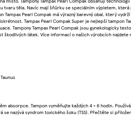
na místo. Tampony Tampax Pearl Compak obsahují technologii 
mu tvaru těla. Navíc mají šňůrku se speciálním výpletem, kter
n Tampax Pearl Compak má výrazný barevný obal, který vydrží 
diskrétnost. Tampax Pearl Compak Super je nejlepší tampon T
truace. Tampony Tampax Pearl Compak jsou gynekologicky test
st škodlivých látek. Více informací o našich výrobcích najdet
 Taunus
ěm absorpce. Tampon vyměňujte každých 4 - 6 hodin. Používá
á se nazývá syndrom toxického šoku (TSS). Přečtěte si přilože