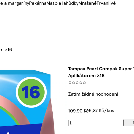
e a margaríny
Pekárna
Maso a lahůdky
Mražené
Trvanlivé
em ×16
Tampax Pearl Compak Super
Aplikátorem ×16
Zatím žádné hodnocení
6,87 Kč/kus
109,90 Kč