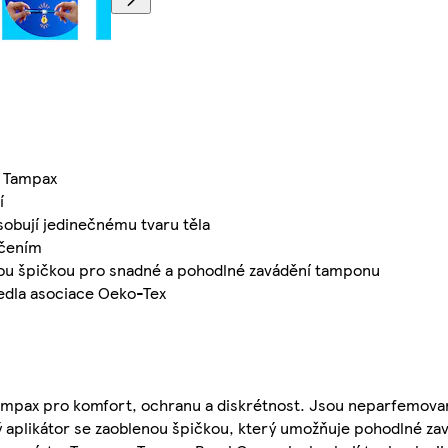
d Tampax
í
obují jedinečnému tvaru těla
ečením
nou špičkou pro snadné a pohodlné zavádění tamponu
vedla asociace Oeko-Tex
ampax pro komfort, ochranu a diskrétnost. Jsou neparfemov
ý aplikátor se zaoblenou špičkou, který umožňuje pohodlné zav