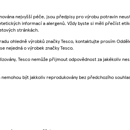
nována nejvyšší péče, jsou předpisy pro výrobu potravin neust
etetických informací a alergenů. Vždy byste si měli přečíst eti
etových stránkách.
 radu ohledně výrobků značky Tesco, kontaktujte prosím Odděl
se nejedná o výrobek značky Tesco.
ualizovány, Tesco nemůže přijmout odpovědnost za jakékoliv ne
a nemohou být jakkoliv reprodukovány bez předchozího souhla