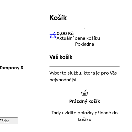
Košík
0,00 Kč
Aktuální cena košíku
0,00 Kč
Aktuální cena košíku
Pokladna
Váš košík
 Tampony S
Vyberte službu, která je pro Vás
nejvhodnější
Prázdný košík
Tady uvidíte položky přidané do
košíku
Přidat