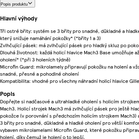
Popis produktu
Hlavní výhody
Tři ostré břity: systém se 3 břity pro snadné, důkladné a hladk
který snižuje namáhání pokožky* (*břity 1 a 3)
Zvlhčující pásek: má zvlhčující pásek pro hladký skluz po pok
Dlouhá životnost: každá holicí hlavice Mach3 Base umožňuje až
oholení* (*při 3 holeních týdně)
Microfin Guard: mikrolamely připravují pokožku na holení a vždy
snadné, přesné a pohodlné oholení
Kompatibilita: vhodné pro všechny náhradní holicí hlavice Gil
Popis
Dopřejte si nadčasové a ultrahladké oholení s holicím strojkem
Mach3. Holicí strojek Mach3 má zvlhčující pásek pro ještě hlad
pokožce (v porovnání s předchozím holicím strojkem Mach3) a
3 břity pro snadné, důkladné a hladké oholení pro větší komfo
vybaven mikrolamelami Microfin Guard, které pokožku připrav
holení, díky čemuž je holení o to lepší.