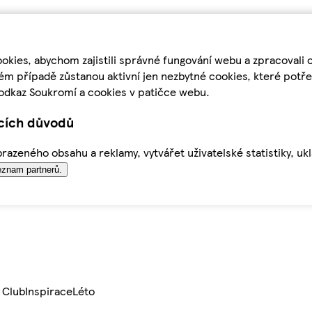
kies, abychom zajistili správné fungování webu a zpracovali 
ém případě zůstanou aktivní jen nezbytné cookies, které pot
odkaz Soukromí a cookies v patičce webu.
ících důvodů
azeného obsahu a reklamy, vytvářet uživatelské statistiky, uk
znam partnerů.
 Club
Inspirace
Léto