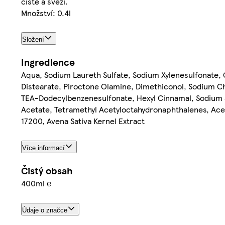
čisté a svěží.
Množství: 0.4l
Složení
Ingredience
Aqua, Sodium Laureth Sulfate, Sodium Xylenesulfonate,
Distearate, Piroctone Olamine, Dimethiconol, Sodium C
TEA-Dodecylbenzenesulfonate, Hexyl Cinnamal, Sodium Sa
Acetate, Tetramethyl Acetyloctahydronaphthalenes, Acetic
17200, Avena Sativa Kernel Extract
Více informací
Čistý obsah
400ml ℮
Údaje o značce