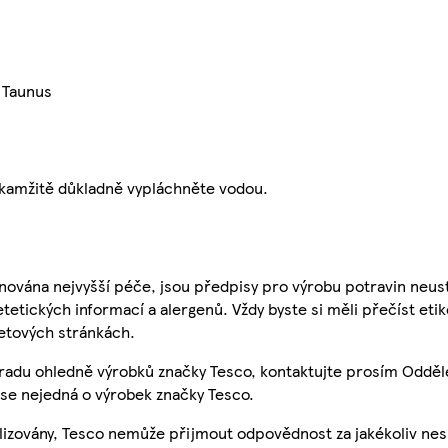
 Taunus
okamžitě důkladně vypláchněte vodou.
nována nejvyšší péče, jsou předpisy pro výrobu potravin neust
etetických informací a alergenů. Vždy byste si měli přečíst eti
etových stránkách.
 radu ohledně výrobků značky Tesco, kontaktujte prosím Odděl
se nejedná o výrobek značky Tesco.
ualizovány, Tesco nemůže přijmout odpovědnost za jakékoliv ne