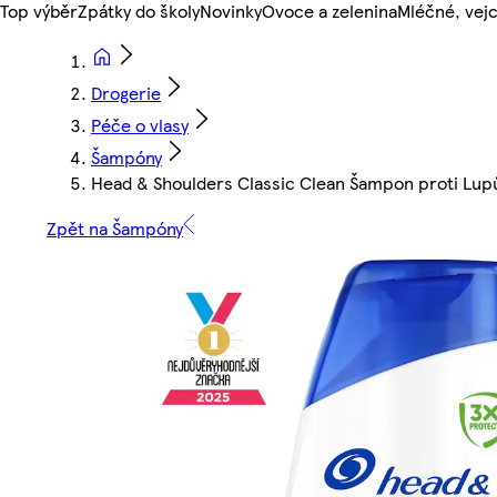
Top výběr
Zpátky do školy
Novinky
Ovoce a zelenina
Mléčné, vejc
Drogerie
Péče o vlasy
Šampóny
Head & Shoulders Classic Clean Šampon proti Lupů
Zpět na Šampóny