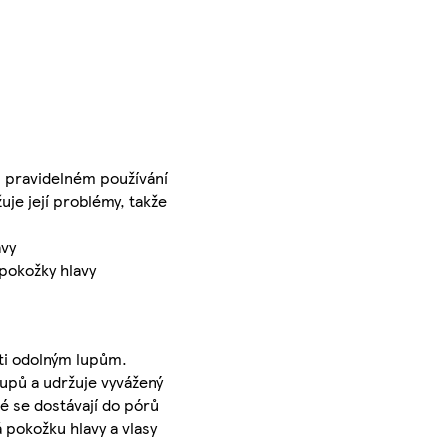
 pravidelném používání
e její problémy, takže
avy
pokožky hlavy
oti odolným lupům.
upů a udržuje vyvážený
é se dostávají do pórů
 pokožku hlavy a vlasy