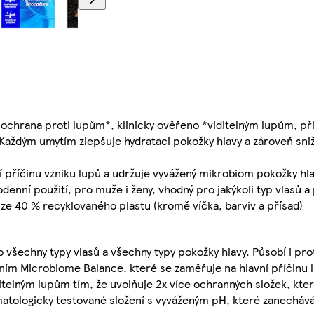
ana proti lupům*, klinicky ověřeno *viditelným lupům, při
ým umytím zlepšuje hydrataci pokožky hlavy a zároveň snižuj
říčinu vzniku lupů a udržuje vyvážený mikrobiom pokožky hl
í použití, pro muže i ženy, vhodný pro jakýkoli typ vlasů a 
e 40 % recyklovaného plastu (kromě víčka, barviv a přísad)
všechny typy vlasů a všechny typy pokožky hlavy. Působí i pr
ním Microbiome Balance, které se zaměřuje na hlavní příčinu l
itelným lupům tím, že uvolňuje 2x více ochranných složek, kter
matologicky testované složení s vyváženým pH, které zanechává