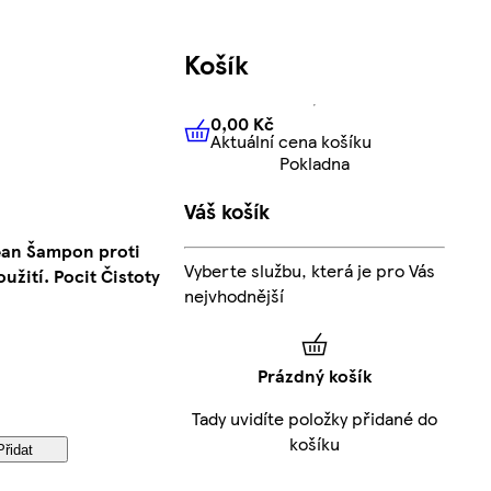
Košík
0,00 Kč
Aktuální cena košíku
0,00 Kč
Aktuální cena košíku
Pokladna
Váš košík
ean Šampon proti
Vyberte službu, která je pro Vás
žití. Pocit Čistoty
nejvhodnější
Prázdný košík
Tady uvidíte položky přidané do
košíku
Přidat