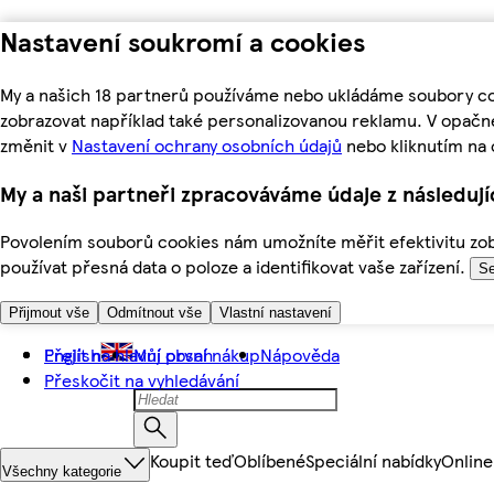
Nastavení soukromí a cookies
My a našich 18 partnerů používáme nebo ukládáme soubory coo
zobrazovat například také personalizovanou reklamu. V opačn
změnit v
Nastavení ochrany osobních údajů
nebo kliknutím na 
My a naši partneři zpracováváme údaje z následuj
Povolením souborů cookies nám umožníte měřit efektivitu zobr
používat přesná data o poloze a identifikovat vaše zařízení.
Se
Přijmout vše
Odmítnout vše
Vlastní nastavení
Přejít na hlavní obsah
English
Můj první nákup
Nápověda
Přeskočit na vyhledávání
Koupit teď
Oblíbené
Speciální nabídky
Online
Všechny kategorie