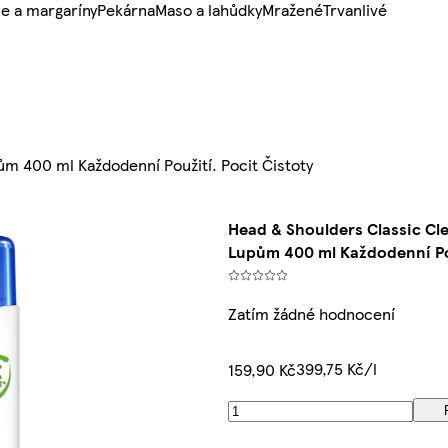
e a margaríny
Pekárna
Maso a lahůdky
Mražené
Trvanlivé
m 400 ml Každodenní Použití. Pocit Čistoty
Head & Shoulders Classic Cl
Lupům 400 ml Každodenní Pou
Zatím žádné hodnocení
399,75 Kč/l
159,90 Kč