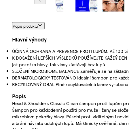
Popis produktu
Hlavní výhody
ÚČINNÁ OCHRANA A PREVENCE PROTI LUPŮM. Až 100 % ochr
K DOSAŽENÍ LEPŠÍCH VÝSLEDKŮ POUŽÍVEJTE KAŽDÝ DEN Každ
jak pokožka hlavy, tak vlasy zůstávají bez lupů
SLOŽENÍ MICROBIOME BALANCE Zaměřuje se na základní p
DERMATOLOGICKY TESTOVÁNO Ideální šampon pro každodenn
RECYKLOVANÝ OBAL Plně recyklovatelná lahev vyrobená z
Popis
Head & Shoulders Classic Clean šampon proti lupům pro 
Šampon pro každodenní použití pro muže i ženy se slože
mikrobiom pokožky hlavy. Působí proti viditelným i nevid
a brání návratu odolných lupů. Má klinicky ověřené, der