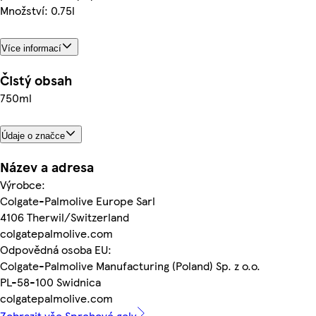
Množství: 0.75l
Více informací
Čistý obsah
750ml
Údaje o značce
Název a adresa
Výrobce:
Colgate-Palmolive Europe Sarl
4106 Therwil/Switzerland
colgatepalmolive.com
Odpovědná osoba EU:
Colgate-Palmolive Manufacturing (Poland) Sp. z o.o.
PL-58-100 Swidnica
colgatepalmolive.com
Zobrazit vše Sprchové gely