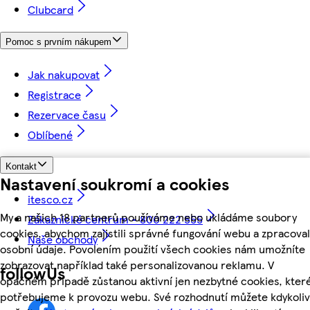
Clubcard
Pomoc s prvním nákupem
Jak nakupovat
Registrace
Rezervace času
Oblíbené
Kontakt
Nastavení soukromí a cookies
itesco.cz
My a našich 18 partnerů používáme nebo ukládáme soubory
Zákaznické centrum - 800 222 555
cookies, abychom zajistili správné fungování webu a zpracoval
Naše obchody
osobní údaje. Povolením použití všech cookies nám umožníte
zobrazovat například také personalizovanou reklamu. V
followUs
opačném případě zůstanou aktivní jen nezbytné cookies, kter
potřebujeme k provozu webu. Své rozhodnutí můžete kdykoliv