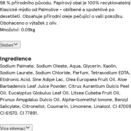
98 % přírodního původu. Papírový obal je 100% recyklovatelný
Klasické mýdlo od Palmolive - oblíbené a spolehlivé po
desetiletí. Obsahuje přírodní oleje pečující o vaši pokožku.
Obohaceno o výtažek z oliv.
Množství: 0.09kg
Složení
Ingredience
Sodium Palmate, Sodium Oleate, Aqua, Glycerin, Kaolin,
Sodium Laurate, Sodium Chloride, Parfum, Tetrasodium EDTA,
Etidronic Acid, Sine Adipe Lac, Olea Europaea Fruit Oil, Aloe
Barbadensis Leaf Juice Powder, Citrus Aurantium Dulcis Peel
Oil, Eucalyptus Globulus Leaf Oil, Litsea Cubeba Fruit Oil,
Prunus Amygdalus Dulcis Oil, Alpha-Isomethyl Ionone, Benzyl
Salicylate, Citronellol, Coumarin, Limonene, Linalool, CI 47005
CI 61570, CI 77891.
Více informací