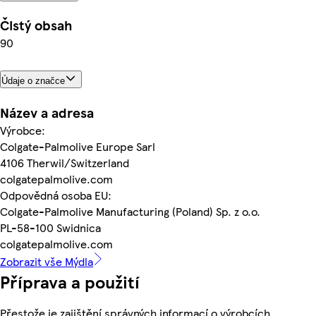
Čistý obsah
90
Údaje o značce
Název a adresa
Výrobce:
Colgate-Palmolive Europe Sarl
4106 Therwil/Switzerland
colgatepalmolive.com
Odpovědná osoba EU:
Colgate-Palmolive Manufacturing (Poland) Sp. z o.o.
PL-58-100 Swidnica
colgatepalmolive.com
Zobrazit vše Mýdla
Příprava a použití
Přestože je zajištění správných informací o výrobcích