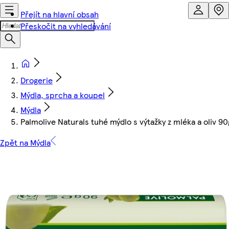
Přejít na hlavní obsah
Přeskočit na vyhledávání
Drogerie
Mýdla, sprcha a koupel
Mýdla
Palmolive Naturals tuhé mýdlo s výtažky z mléka a oliv 90
Zpět na Mýdla