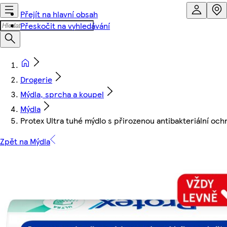
Přejít na hlavní obsah
Přeskočit na vyhledávání
Drogerie
Mýdla, sprcha a koupel
Mýdla
Protex Ultra tuhé mýdlo s přirozenou antibakteriální oc
Zpět na Mýdla