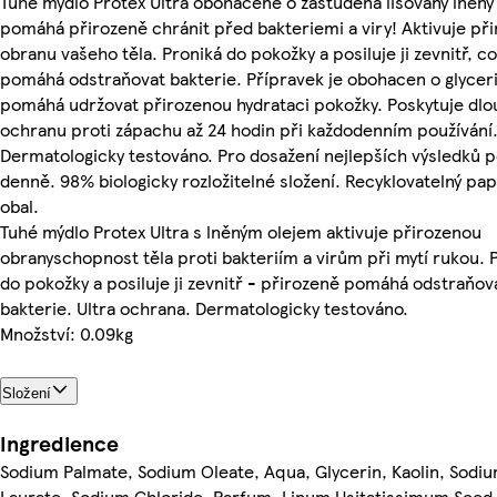
Tuhé mýdlo Protex Ultra obohacené o zastudena lisovaný lněný 
pomáhá přirozeně chránit před bakteriemi a viry! Aktivuje př
obranu vašeho těla. Proniká do pokožky a posiluje ji zevnitř, co
pomáhá odstraňovat bakterie. Přípravek je obohacen o glyceri
pomáhá udržovat přirozenou hydrataci pokožky. Poskytuje dl
ochranu proti zápachu až 24 hodin při každodenním používání
Dermatologicky testováno. Pro dosažení nejlepších výsledků p
denně. 98% biologicky rozložitelné složení. Recyklovatelný pap
obal.
Tuhé mýdlo Protex Ultra s lněným olejem aktivuje přirozenou
obranyschopnost těla proti bakteriím a virům při mytí rukou. 
do pokožky a posiluje ji zevnitř - přirozeně pomáhá odstraňov
bakterie. Ultra ochrana. Dermatologicky testováno.
Množství: 0.09kg
Složení
Ingredience
Sodium Palmate, Sodium Oleate, Aqua, Glycerin, Kaolin, Sodi
Laurate, Sodium Chloride, Parfum, Linum Usitatissimum Seed 