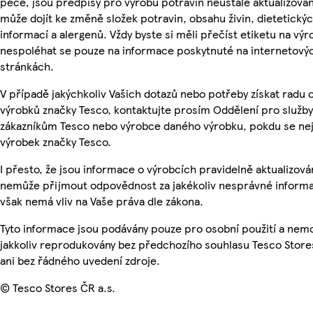
péče, jsou předpisy pro výrobu potravin neustále aktualizován
může dojít ke změně složek potravin, obsahu živin, dietetický
informací a alergenů. Vždy byste si měli přečíst etiketu na výr
nespoléhat se pouze na informace poskytnuté na internetový
stránkách.
V případě jakýchkoliv Vašich dotazů nebo potřeby získat radu 
výrobků značky Tesco, kontaktujte prosím Oddělení pro služby
zákazníkům Tesco nebo výrobce daného výrobku, pokdu se ne
výrobek značky Tesco.
I přesto, že jsou informace o výrobcích pravidelně aktualizová
nemůže přijmout odpovědnost za jakékoliv nesprávné informa
však nemá vliv na Vaše práva dle zákona.
Tyto informace jsou podávány pouze pro osobní použití a nem
jakkoliv reprodukovány bez předchozího souhlasu Tesco Store
ani bez řádného uvedení zdroje.
© Tesco Stores ČR a.s.