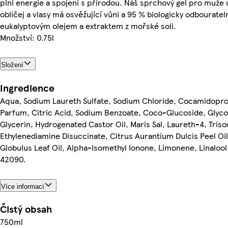
plní energie a spojení s přírodou. Náš sprchový gel pro muže 
obličej a vlasy má osvěžující vůni a 95 % biologicky odbouratel
eukalyptovým olejem a extraktem z mořské soli.
Množství: 0.75l
Složení
Ingredience
Aqua, Sodium Laureth Sulfate, Sodium Chloride, Cocamidopro
Parfum, Citric Acid, Sodium Benzoate, Coco-Glucoside, Glycol
Glycerin, Hydrogenated Castor Oil, Maris Sal, Laureth-4, Tris
Ethylenediamine Disuccinate, Citrus Aurantium Dulcis Peel Oil
Globulus Leaf Oil, Alpha-Isomethyl Ionone, Limonene, Linalool,
42090.
Více informací
Čistý obsah
750ml