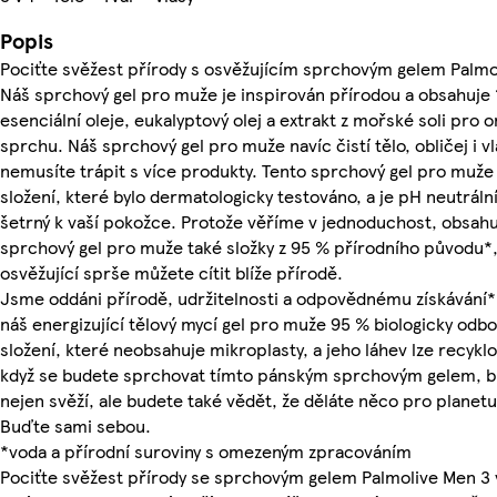
Popis
Pociťte svěžest přírody s osvěžujícím sprchovým gelem Palmol
Náš sprchový gel pro muže je inspirován přírodou a obsahuje
esenciální oleje, eukalyptový olej a extrakt z mořské soli pro o
sprchu. Náš sprchový gel pro muže navíc čistí tělo, obličej i vl
nemusíte trápit s více produkty. Tento sprchový gel pro muž
složení, které bylo dermatologicky testováno, a je pH neutrální
šetrný k vaší pokožce. Protože věříme v jednoduchost, obsahu
sprchový gel pro muže také složky z 95 % přírodního původu*,
osvěžující sprše můžete cítit blíže přírodě.
Jsme oddáni přírodě, udržitelnosti a odpovědnému získávání*
náš energizující tělový mycí gel pro muže 95 % biologicky odb
složení, které neobsahuje mikroplasty, a jeho láhev lze recykl
když se budete sprchovat tímto pánským sprchovým gelem, bu
nejen svěží, ale budete také vědět, že děláte něco pro planetu
Buďte sami sebou.
*voda a přírodní suroviny s omezeným zpracováním
Pociťte svěžest přírody se sprchovým gelem Palmolive Men 3 v 