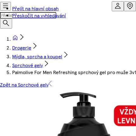
Přejít na hlavní obsah
Přeskočit na vyhledávání
Drogerie
Mýdla, sprcha a koupel
Sprchové gely
Palmolive For Men Refreshing sprchový gel pro muže 3
Zpět na Sprchové gely