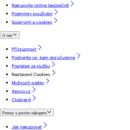
Nakupujte online bezpečně
Podmínky používání
Soukromí a cookies
O nás
Přístupnost
Podívejte se, kam doručujeme
Poplatek za službu
Nastavení Cookies
Možnosti platby
itesco.cz
Clubcard
Pomoc s prvním nákupem
Jak nakupovat