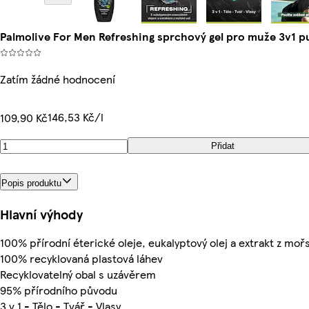
Palmolive For Men Refreshing sprchový gel pro muže 3v1 
Zatím žádné hodnocení
146,53 Kč/l
109,90 Kč
Přidat
Popis produktu
Hlavní výhody
100% přírodní éterické oleje, eukalyptový olej a extrakt z mořs
100% recyklovaná plastová láhev
Recyklovatelný obal s uzávěrem
95% přírodního původu
3 v 1 - Tělo - Tvář - Vlasy