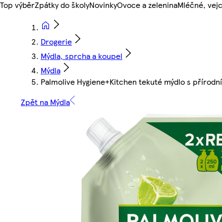
Top výběr
Zpátky do školy
Novinky
Ovoce a zelenina
Mléčné, vejc
Drogerie
Mýdla, sprcha a koupel
Mýdla
Palmolive Hygiene+Kitchen tekuté mýdlo s přírodní
Zpět na Mýdla