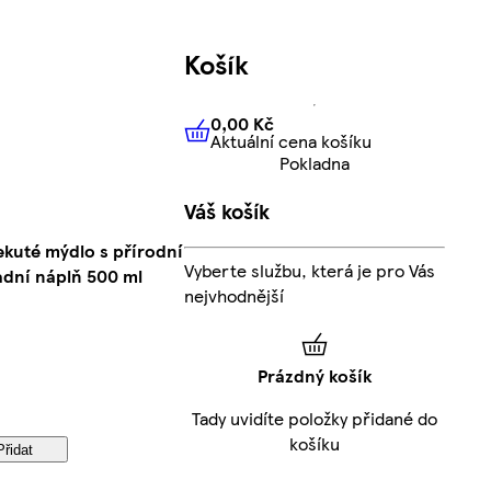
Košík
0,00 Kč
Aktuální cena košíku
0,00 Kč
Aktuální cena košíku
Pokladna
Váš košík
ekuté mýdlo s přírodní
Vyberte službu, která je pro Vás
adní náplň 500 ml
nejvhodnější
Prázdný košík
Tady uvidíte položky přidané do
košíku
Přidat