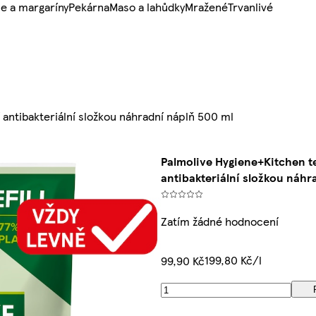
e a margaríny
Pekárna
Maso a lahůdky
Mražené
Trvanlivé
 antibakteriální složkou náhradní náplň 500 ml
Palmolive Hygiene+Kitchen t
antibakteriální složkou náhr
Zatím žádné hodnocení
199,80 Kč/l
99,90 Kč