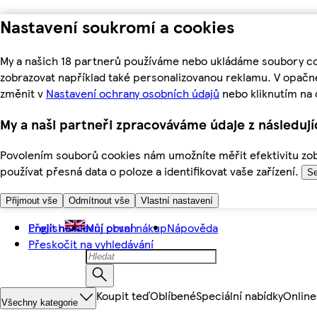
Nastavení soukromí a cookies
My a našich 18 partnerů používáme nebo ukládáme soubory coo
zobrazovat například také personalizovanou reklamu. V opačn
změnit v
Nastavení ochrany osobních údajů
nebo kliknutím na 
My a naši partneři zpracováváme údaje z následuj
Povolením souborů cookies nám umožníte měřit efektivitu zobr
používat přesná data o poloze a identifikovat vaše zařízení.
Se
Přijmout vše
Odmítnout vše
Vlastní nastavení
Přejít na hlavní obsah
English
Můj první nákup
Nápověda
Přeskočit na vyhledávání
Koupit teď
Oblíbené
Speciální nabídky
Online
Všechny kategorie