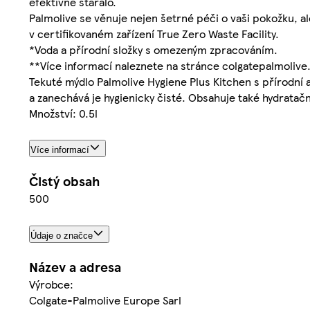
efektivně staralo.
Palmolive se věnuje nejen šetrné péči o vaši pokožku, a
v certifikovaném zařízení True Zero Waste Facility.
*Voda a přírodní složky s omezeným zpracováním.
**Více informací naleznete na stránce colgatepalmoli
Tekuté mýdlo Palmolive Hygiene Plus Kitchen s přírodní a
a zanechává je hygienicky čisté. Obsahuje také hydratačn
Množství: 0.5l
Více informací
Čistý obsah
500
Údaje o značce
Název a adresa
Výrobce:
Colgate-Palmolive Europe Sarl