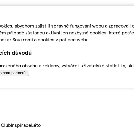
kies, abychom zajistili správné fungování webu a zpracovali 
ém případě zůstanou aktivní jen nezbytné cookies, které pot
odkaz Soukromí a cookies v patičce webu.
ících důvodů
azeného obsahu a reklamy, vytvářet uživatelské statistiky, uk
znam partnerů.
 Club
Inspirace
Léto