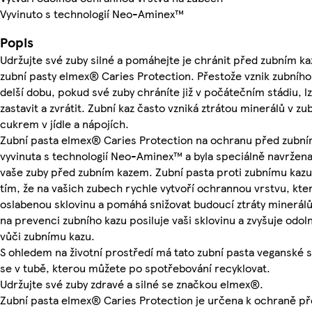
Vyvinuto s technologií Neo-Aminex™
Popis
Udržujte své zuby silné a pomáhejte je chránit před zubním 
zubní pasty elmex® Caries Protection. Přestože vznik zubního
delší dobu, pokud své zuby chráníte již v počátečním stádiu, l
zastavit a zvrátit. Zubní kaz často vzniká ztrátou minerálů v 
cukrem v jídle a nápojích.
Zubní pasta elmex® Caries Protection na ochranu před zubní
vyvinuta s technologií Neo-Aminex™ a byla speciálně navržena 
vaše zuby před zubním kazem. Zubní pasta proti zubnímu kazu
tím, že na vašich zubech rychle vytvoří ochrannou vrstvu, kte
oslabenou sklovinu a pomáhá snižovat budoucí ztráty minerálů
na prevenci zubního kazu posiluje vaši sklovinu a zvyšuje odol
vůči zubnímu kazu.
S ohledem na životní prostředí má tato zubní pasta veganské s
se v tubě, kterou můžete po spotřebování recyklovat.
Udržujte své zuby zdravé a silné se značkou elmex®.
Zubní pasta elmex® Caries Protection je určena k ochraně p