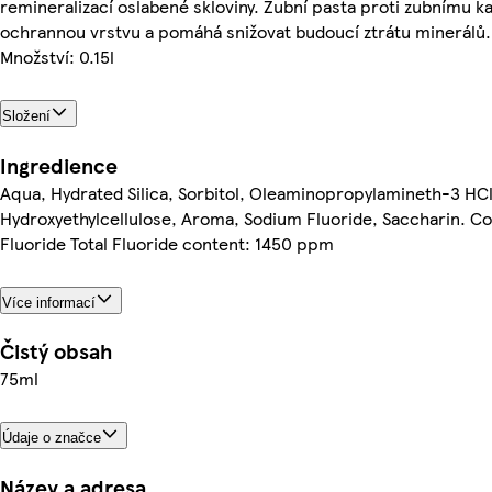
remineralizací oslabené skloviny. Zubní pasta proti zubnímu ka
ochrannou vrstvu a pomáhá snižovat budoucí ztrátu minerálů.
Množství: 0.15l
Složení
Ingredience
Aqua, Hydrated Silica, Sorbitol, Oleaminopropylamineth-3 HCl
Hydroxyethylcellulose, Aroma, Sodium Fluoride, Saccharin. C
Fluoride Total Fluoride content: 1450 ppm
Více informací
Čistý obsah
75ml
Údaje o značce
Název a adresa