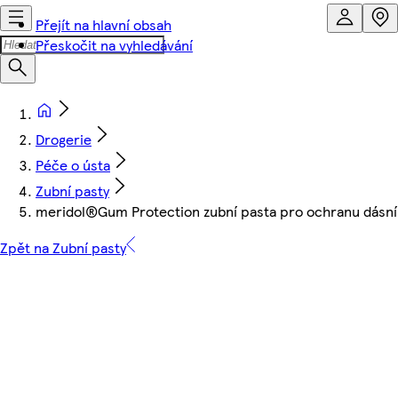
Přejít na hlavní obsah
Přeskočit na vyhledávání
Drogerie
Péče o ústa
Zubní pasty
meridol®Gum Protection zubní pasta pro ochranu dásní
Zpět na Zubní pasty