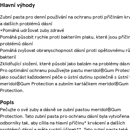
Hlavní výhody
Zubní pasta pro denní používání na ochranu proti příčinám kr
a dalších problémů dásní
+Pomáhá udržovat zuby zdravé
Pomáhá působit rychle proti bakteriím plaku, které jsou příči
problémů dásní
Pomáhá zvyšovat obranyschopnost dásní proti opětovnému r
bakterií
Zklidňující složení, které působí jako balzám na problémy dásn
Pro optimální ochranu používejte pastu meridol®Gum Protec
jako součást každodenní péče o ústní dutinu společně s ústní
meridol®Gum Protection a zubním kartáčkem meridol®Gum
Protection.
Popis
Pečujte o své zuby a dásně se zubní pastou meridol®Gum
Protection. Tato zubní pasta pro ochranu dásní byla vytvořena
odborníky tak, aby cílila na hlavní příčinu* krvácení a dalších
problémů dásní a měla rychlý účinek**. Tato zubní pasta také