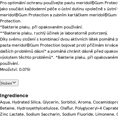
Pro optimální ochranu používejte pastu meridol®Gum Protec
jako součást každodenní péče o ústní dutinu společně s ústní
meridol®Gum Protection a zubním kartáčkem meridol®Gum
Protection.
*Bakterie plaku, při opakovaném používání.
**Bakterie plaku, rychlý účinek je laboratorně potvrzený.
Díky svému složení s kombinací dvou aktivních látek pomáhá z
pasta meridol®Gum Protection bojovat proti příčinám krváce
dalších problémů dásní* a pomáhá chránit dásně před opako
výskytem těchto problémů*. *Bakterie plaku, při opakované
používání.
Množství: 0.075l
Složení
Ingredience
Aqua, Hydrated Silica, Glycerin, Sorbitol, Aroma, Cocamidopr
Betaine, Hydroxyethylcellulose, Olaflur, Polyglyceryl-4 Caprate
Zinc Lactate, Sodium Saccharin, Sodium Fluoride, Limonene, 