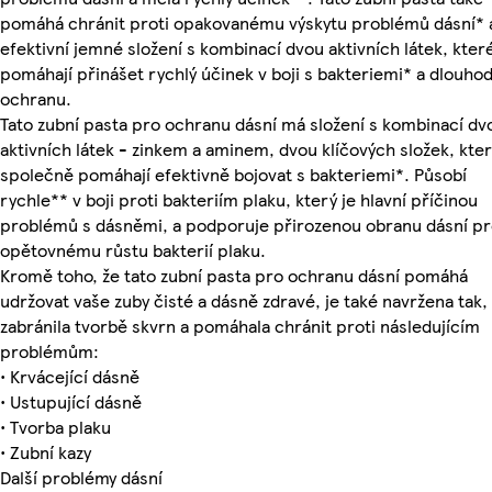
pomáhá chránit proti opakovanému výskytu problémů dásní* 
efektivní jemné složení s kombinací dvou aktivních látek, kter
pomáhají přinášet rychlý účinek v boji s bakteriemi* a dlouh
ochranu.
Tato zubní pasta pro ochranu dásní má složení s kombinací dv
aktivních látek - zinkem a aminem, dvou klíčových složek, kte
společně pomáhají efektivně bojovat s bakteriemi*. Působí
rychle** v boji proti bakteriím plaku, který je hlavní příčinou
problémů s dásněmi, a podporuje přirozenou obranu dásní pr
opětovnému růstu bakterií plaku.
Kromě toho, že tato zubní pasta pro ochranu dásní pomáhá
udržovat vaše zuby čisté a dásně zdravé, je také navržena tak,
zabránila tvorbě skvrn a pomáhala chránit proti následujícím
problémům:
• Krvácející dásně
• Ustupující dásně
• Tvorba plaku
• Zubní kazy
Další problémy dásní