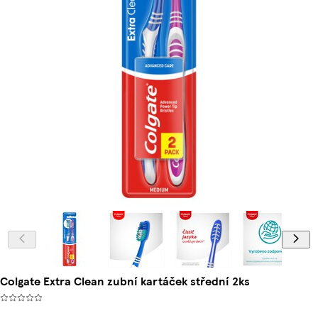
Colgate Extra Clean zubní kartáček střední 2ks