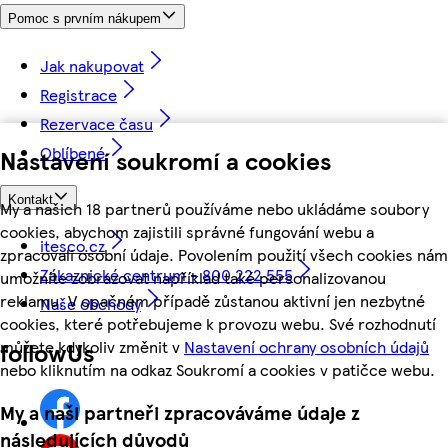
Pomoc s prvním nákupem
Jak nakupovat
Registrace
Rezervace času
Oblíbené
Nastavení soukromí a cookies
Kontakt
My a našich 18 partnerů používáme nebo ukládáme soubory
cookies, abychom zajistili správné fungování webu a
itesco.cz
zpracovali osobní údaje. Povolením použití všech cookies nám
Zákaznické centrum - 800 222 555
umožníte zobrazovat například také personalizovanou
reklamu. V opačném případě zůstanou aktivní jen nezbytné
Naše obchody
cookies, které potřebujeme k provozu webu. Své rozhodnutí
můžete kdykoliv změnit v
Nastavení ochrany osobních údajů
followUs
nebo kliknutím na odkaz Soukromí a cookies v patičce webu.
My a naši partneři zpracováváme údaje z
následujících důvodů