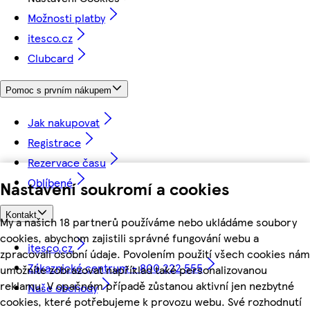
Možnosti platby
itesco.cz
Clubcard
Pomoc s prvním nákupem
Jak nakupovat
Registrace
Rezervace času
Oblíbené
Nastavení soukromí a cookies
Kontakt
My a našich 18 partnerů používáme nebo ukládáme soubory
cookies, abychom zajistili správné fungování webu a
itesco.cz
zpracovali osobní údaje. Povolením použití všech cookies nám
Zákaznické centrum - 800 222 555
umožníte zobrazovat například také personalizovanou
reklamu. V opačném případě zůstanou aktivní jen nezbytné
Naše obchody
cookies, které potřebujeme k provozu webu. Své rozhodnutí