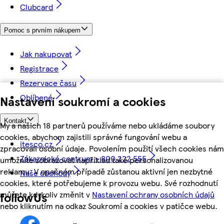
Clubcard
Pomoc s prvním nákupem
Jak nakupovat
Registrace
Rezervace času
Oblíbené
Nastavení soukromí a cookies
Kontakt
My a našich 18 partnerů používáme nebo ukládáme soubory
cookies, abychom zajistili správné fungování webu a
itesco.cz
zpracovali osobní údaje. Povolením použití všech cookies nám
Zákaznické centrum - 800 222 555
umožníte zobrazovat například také personalizovanou
reklamu. V opačném případě zůstanou aktivní jen nezbytné
Naše obchody
cookies, které potřebujeme k provozu webu. Své rozhodnutí
můžete kdykoliv změnit v
Nastavení ochrany osobních údajů
followUs
nebo kliknutím na odkaz Soukromí a cookies v patičce webu.