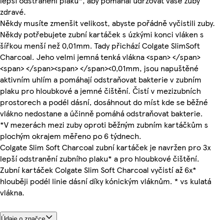
lepší odstranění plaku*, aby pomáhal udržovat vaše zuby
zdravé.
Někdy musíte zmenšit velikost, abyste pořádně vyčistili zuby.
Někdy potřebujete zubní kartáček s úzkými konci vláken s
šířkou menší než 0,01mm. Tady přichází Colgate SlimSoft
Charcoal. Jeho velmi jemná tenká vlákna <span> </span>
<span> </span><span> </span><0,01mm, jsou napuštěné
aktivním uhlím a pomáhají odstraňovat bakterie v zubním
plaku pro hloubkové a jemné čištění. Čistí v mezizubních
prostorech a podél dásní, dosáhnout do míst kde se běžné
vlákno nedostane a účinně pomáhá odstraňovat bakterie.
*V mezerách mezi zuby oproti běžným zubním kartáčkům s
plochým okrajem měřeno po 6 týdnech.
Colgate Slim Soft Charcoal zubní kartáček je navržen pro 3x
lepší odstranění zubního plaku* a pro hloubkové čištění.
Zubní kartáček Colgate Slim Soft Charcoal vyčistí až 6x*
hlouběji podél linie dásní díky kónickým vláknům. * vs kulatá
vlákna.
Údaje o značce