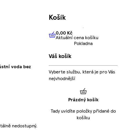
Košík
0,00 Kč
Aktuální cena košíku
0,00 Kč
Aktuální cena košíku
Pokladna
Váš košík
ústní voda bez
Vyberte službu, která je pro Vás
nejvhodnější
Prázdný košík
Tady uvidíte položky přidané do
košíku
tálně nedostupný.