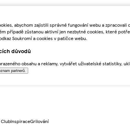
kies, abychom zajistili správné fungování webu a zpracovali 
ém případě zůstanou aktivní jen nezbytné cookies, které pot
odkaz Soukromí a cookies v patičce webu.
ících důvodů
azeného obsahu a reklamy, vytvářet uživatelské statistiky, uk
znam partnerů.
 Club
Inspirace
Grilování