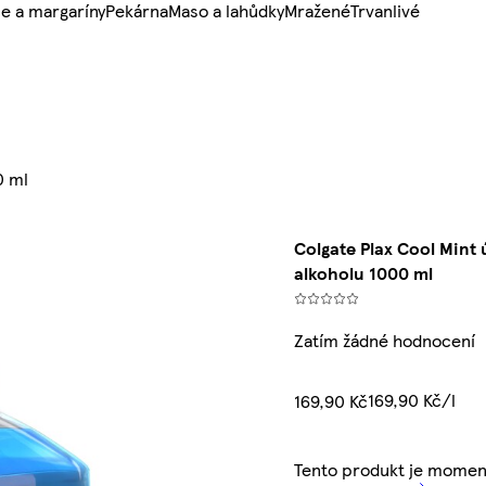
e a margaríny
Pekárna
Maso a lahůdky
Mražené
Trvanlivé
0 ml
Colgate Plax Cool Mint 
alkoholu 1000 ml
Zatím žádné hodnocení
169,90 Kč/l
169,90 Kč
Tento produkt je momen