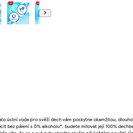
Tato ústní voda pro svěží dech vám poskytne okamžitou, dlouho
t bez pálení s 0% alkoholu*, budete milovat její 100% dechbe
kže víte, že se o své zuby staráte skvěle při každém použití. Ú