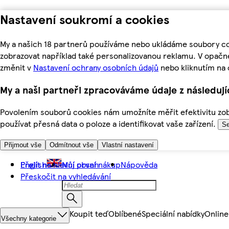
Nastavení soukromí a cookies
My a našich 18 partnerů používáme nebo ukládáme soubory coo
zobrazovat například také personalizovanou reklamu. V opačn
změnit v
Nastavení ochrany osobních údajů
nebo kliknutím na 
My a naši partneři zpracováváme údaje z následuj
Povolením souborů cookies nám umožníte měřit efektivitu zobr
používat přesná data o poloze a identifikovat vaše zařízení.
Se
Přijmout vše
Odmítnout vše
Vlastní nastavení
Přejít na hlavní obsah
English
Můj první nákup
Nápověda
Přeskočit na vyhledávání
Koupit teď
Oblíbené
Speciální nabídky
Online
Všechny kategorie