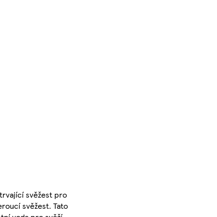
trvající svěžest pro
roucí svěžest. Tato
stní voda pro svěží