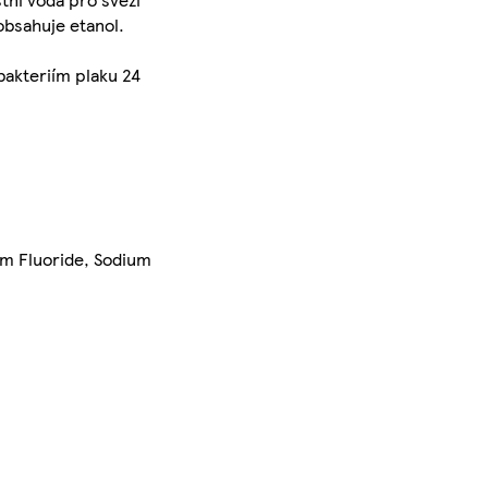
eobsahuje etanol.
bakteriím plaku 24
um Fluoride, Sodium