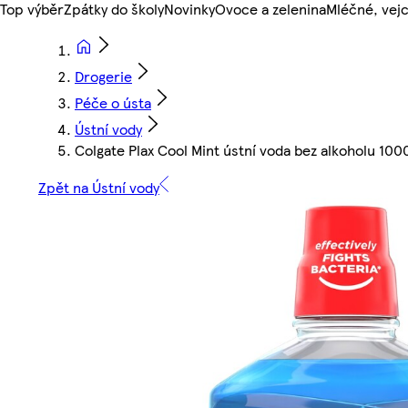
Top výběr
Zpátky do školy
Novinky
Ovoce a zelenina
Mléčné, vejc
Drogerie
Péče o ústa
Ústní vody
Colgate Plax Cool Mint ústní voda bez alkoholu 100
Zpět na Ústní vody