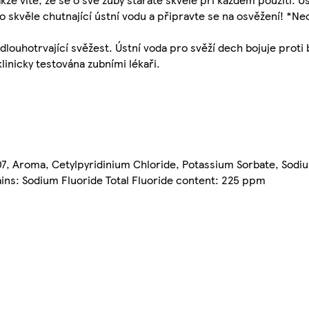
to skvěle chutnající ústní vodu a připravte se na osvěžení! *N
dlouhotrvající svěžest. Ústní voda pro svěží dech bojuje proti 
klinicky testována zubními lékaři.
407, Aroma, Cetylpyridinium Chloride, Potassium Sorbate, Sodi
ains: Sodium Fluoride Total Fluoride content: 225 ppm