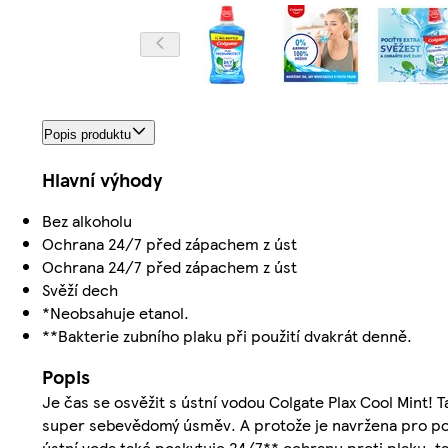
Popis produktu
Hlavní výhody
Bez alkoholu
Ochrana 24/7 před zápachem z úst
Ochrana 24/7 před zápachem z úst
Svěží dech
*Neobsahuje etanol.
**Bakterie zubního plaku při použití dvakrát denně.
Popis
Je čas se osvěžit s ústní vodou Colgate Plax Cool Mint! 
super sebevědomý úsměv. A protože je navržena pro poci
ústní voda také poskytuje 24/7** ochranu proti plaku, ta