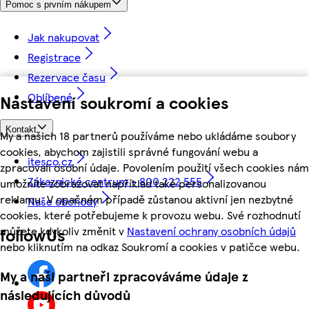
Pomoc s prvním nákupem
Jak nakupovat
Registrace
Rezervace času
Oblíbené
Nastavení soukromí a cookies
Kontakt
My a našich 18 partnerů používáme nebo ukládáme soubory
cookies, abychom zajistili správné fungování webu a
itesco.cz
zpracovali osobní údaje. Povolením použití všech cookies nám
Zákaznické centrum - 800 222 555
umožníte zobrazovat například také personalizovanou
reklamu. V opačném případě zůstanou aktivní jen nezbytné
Naše obchody
cookies, které potřebujeme k provozu webu. Své rozhodnutí
můžete kdykoliv změnit v
Nastavení ochrany osobních údajů
followUs
nebo kliknutím na odkaz Soukromí a cookies v patičce webu.
My a naši partneři zpracováváme údaje z
následujících důvodů