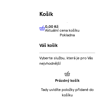
Košík
0,00 Kč
Aktuální cena košíku
0,00 Kč
Aktuální cena košíku
Pokladna
Váš košík
Vyberte službu, která je pro Vás
nejvhodnější
Prázdný košík
Tady uvidíte položky přidané do
košíku