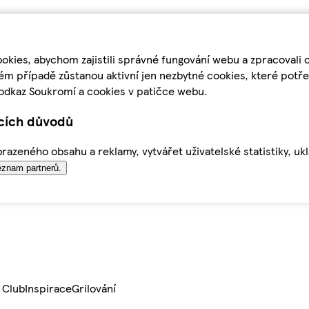
kies, abychom zajistili správné fungování webu a zpracovali 
ém případě zůstanou aktivní jen nezbytné cookies, které pot
odkaz Soukromí a cookies v patičce webu.
ících důvodů
azeného obsahu a reklamy, vytvářet uživatelské statistiky, uk
znam partnerů.
 Club
Inspirace
Grilování