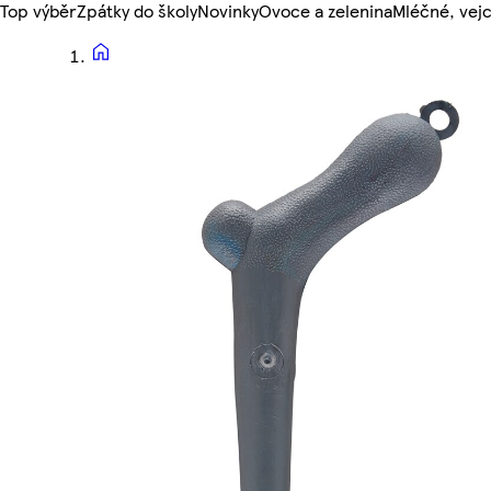
Top výběr
Zpátky do školy
Novinky
Ovoce a zelenina
Mléčné, vejc