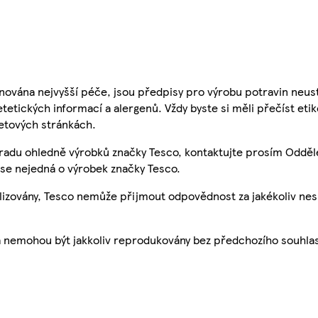
nována nejvyšší péče, jsou předpisy pro výrobu potravin neust
etetických informací a alergenů. Vždy byste si měli přečíst eti
etových stránkách.
 radu ohledně výrobků značky Tesco, kontaktujte prosím Odděl
se nejedná o výrobek značky Tesco.
ualizovány, Tesco nemůže přijmout odpovědnost za jakékoliv ne
a nemohou být jakkoliv reprodukovány bez předchozího souhla