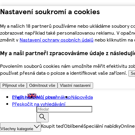
Nastavení soukromí a cookies
My a našich 18 partnerů používáme nebo ukládáme soubory coo
zobrazovat například také personalizovanou reklamu. V opačn
změnit v
Nastavení ochrany osobních údajů
nebo kliknutím na 
My a naši partneři zpracováváme údaje z následuj
Povolením souborů cookies nám umožníte měřit efektivitu zobr
používat přesná data o poloze a identifikovat vaše zařízení.
Se
Přijmout vše
Odmítnout vše
Vlastní nastavení
Přejít na hlavní obsah
English
Můj první nákup
Nápověda
Přeskočit na vyhledávání
Koupit teď
Oblíbené
Speciální nabídky
Online
Všechny kategorie