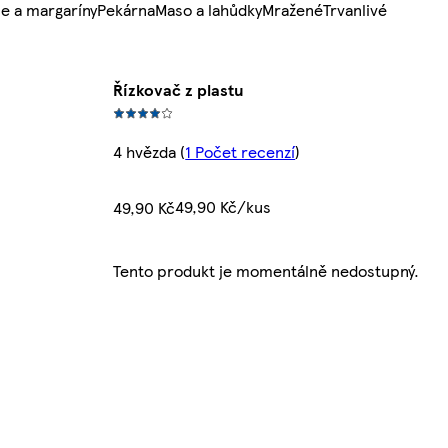
e a margaríny
Pekárna
Maso a lahůdky
Mražené
Trvanlivé
Řízkovač z plastu
4 hvězda
(
1 Počet recenzí
)
49,90 Kč/kus
49,90 Kč
Tento produkt je momentálně nedostupný.