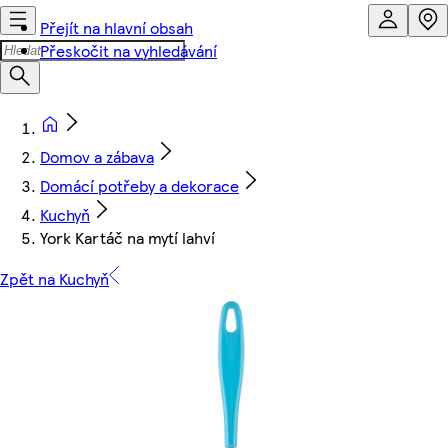
Přejít na hlavní obsah
Přeskočit na vyhledávání
Domov a zábava
Domácí potřeby a dekorace
Kuchyň
York Kartáč na mytí lahví
Zpět na Kuchyň