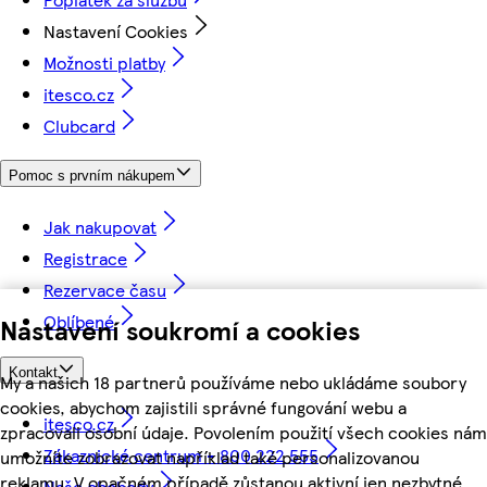
Nastavení Cookies
Možnosti platby
itesco.cz
Clubcard
Pomoc s prvním nákupem
Jak nakupovat
Registrace
Rezervace času
Oblíbené
Nastavení soukromí a cookies
Kontakt
My a našich 18 partnerů používáme nebo ukládáme soubory
cookies, abychom zajistili správné fungování webu a
itesco.cz
zpracovali osobní údaje. Povolením použití všech cookies nám
Zákaznické centrum - 800 222 555
umožníte zobrazovat například také personalizovanou
reklamu. V opačném případě zůstanou aktivní jen nezbytné
Naše obchody