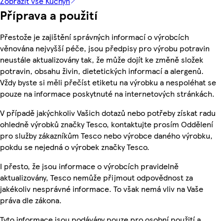
Zobrazit vše Kuchyň
Příprava a použití
Přestože je zajištění správných informací o výrobcích
věnována nejvyšší péče, jsou předpisy pro výrobu potravin
neustále aktualizovány tak, že může dojít ke změně složek
potravin, obsahu živin, dietetických informací a alergenů.
Vždy byste si měli přečíst etiketu na výrobku a nespoléhat se
pouze na informace poskytnuté na internetových stránkách.
V případě jakýchkoliv Vašich dotazů nebo potřeby získat radu
ohledně výrobků značky Tesco, kontaktujte prosím Oddělení
pro služby zákazníkům Tesco nebo výrobce daného výrobku,
pokdu se nejedná o výrobek značky Tesco.
I přesto, že jsou informace o výrobcích pravidelně
aktualizovány, Tesco nemůže přijmout odpovědnost za
jakékoliv nesprávné informace. To však nemá vliv na Vaše
práva dle zákona.
Tyto informace jsou podávány pouze pro osobní použití a