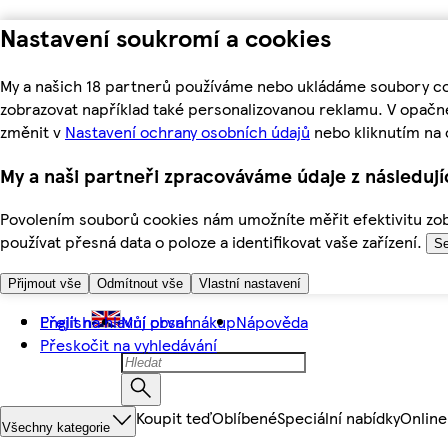
Nastavení soukromí a cookies
My a našich 18 partnerů používáme nebo ukládáme soubory coo
zobrazovat například také personalizovanou reklamu. V opačn
změnit v
Nastavení ochrany osobních údajů
nebo kliknutím na 
My a naši partneři zpracováváme údaje z následuj
Povolením souborů cookies nám umožníte měřit efektivitu zobr
používat přesná data o poloze a identifikovat vaše zařízení.
Se
Přijmout vše
Odmítnout vše
Vlastní nastavení
Přejít na hlavní obsah
English
Můj první nákup
Nápověda
Přeskočit na vyhledávání
Koupit teď
Oblíbené
Speciální nabídky
Online
Všechny kategorie