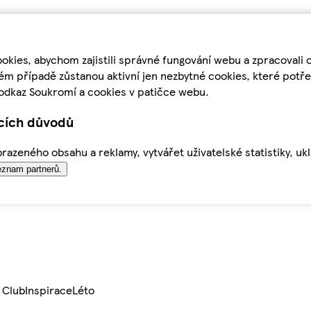
kies, abychom zajistili správné fungování webu a zpracovali 
ém případě zůstanou aktivní jen nezbytné cookies, které pot
odkaz Soukromí a cookies v patičce webu.
ících důvodů
azeného obsahu a reklamy, vytvářet uživatelské statistiky, uk
znam partnerů.
 Club
Inspirace
Léto