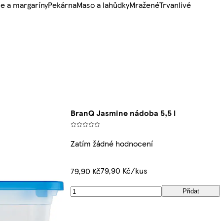
e a margaríny
Pekárna
Maso a lahůdky
Mražené
Trvanlivé
BranQ Jasmine nádoba 5,5 l
Zatím žádné hodnocení
79,90 Kč/kus
79,90 Kč
Přidat