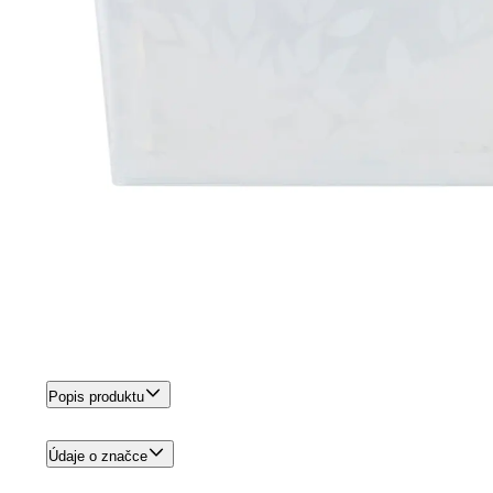
Popis produktu
Údaje o značce