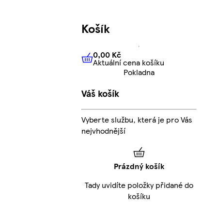
Košík
0,00 Kč
Aktuální cena košíku
0,00 Kč
Aktuální cena košíku
Pokladna
Váš košík
Vyberte službu, která je pro Vás
nejvhodnější
Prázdný košík
Tady uvidíte položky přidané do
košíku