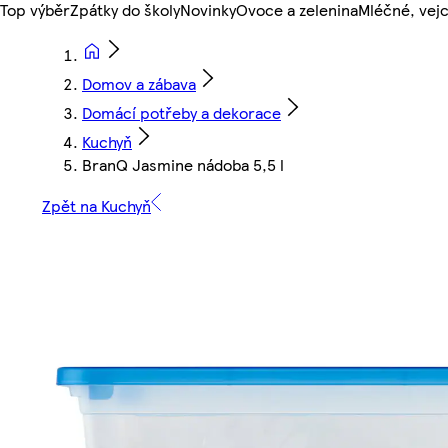
Top výběr
Zpátky do školy
Novinky
Ovoce a zelenina
Mléčné, vejc
Domov a zábava
Domácí potřeby a dekorace
Kuchyň
BranQ Jasmine nádoba 5,5 l
Zpět na Kuchyň