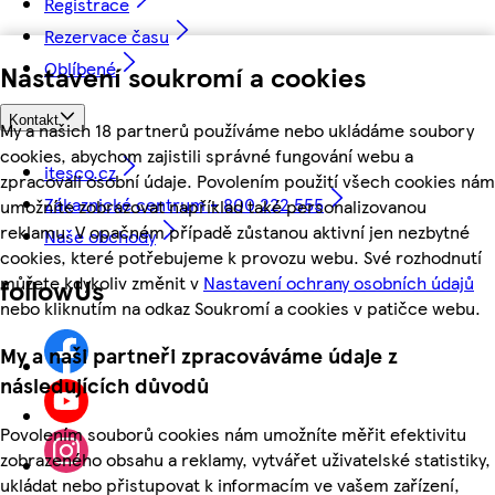
Registrace
Rezervace času
Oblíbené
Nastavení soukromí a cookies
Kontakt
My a našich 18 partnerů používáme nebo ukládáme soubory
cookies, abychom zajistili správné fungování webu a
itesco.cz
zpracovali osobní údaje. Povolením použití všech cookies nám
Zákaznické centrum - 800 222 555
umožníte zobrazovat například také personalizovanou
reklamu. V opačném případě zůstanou aktivní jen nezbytné
Naše obchody
cookies, které potřebujeme k provozu webu. Své rozhodnutí
můžete kdykoliv změnit v
Nastavení ochrany osobních údajů
followUs
nebo kliknutím na odkaz Soukromí a cookies v patičce webu.
My a naši partneři zpracováváme údaje z
následujících důvodů
Povolením souborů cookies nám umožníte měřit efektivitu
zobrazeného obsahu a reklamy, vytvářet uživatelské statistiky,
ukládat nebo přistupovat k informacím ve vašem zařízení,