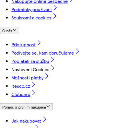
Nakupujte online bezpečně
Podmínky používání
Soukromí a cookies
O nás
Přístupnost
Podívejte se, kam doručujeme
Poplatek za službu
Nastavení Cookies
Možnosti platby
itesco.cz
Clubcard
Pomoc s prvním nákupem
Jak nakupovat