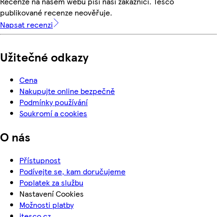
Recenze na našem webu píší naši zákazníci. Tesco
publikované recenze neověřuje.
Napsat recenzi
Užitečné odkazy
Cena
Nakupujte online bezpečně
Podmínky používání
Soukromí a cookies
O nás
Přístupnost
Podívejte se, kam doručujeme
Poplatek za službu
Nastavení Cookies
Možnosti platby
itesco.cz