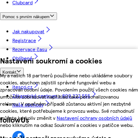
Clubcard
Pomoc s prvním nákupem
Jak nakupovat
Registrace
Rezervace času
Oblíbené
Nastavení soukromí a cookies
Kontakt
My a našich 18 partnerů používáme nebo ukládáme soubory
cookies, abychom zajistili správné fungování webu a
itesco.cz
zpracovali osobní údaje. Povolením použití všech cookies nám
Zákaznické centrum - 800 222 555
umožníte zobrazovat například také personalizovanou
reklamu. V opačném případě zůstanou aktivní jen nezbytné
Naše obchody
cookies, které potřebujeme k provozu webu. Své rozhodnutí
můžete kdykoliv změnit v
Nastavení ochrany osobních údajů
followUs
nebo kliknutím na odkaz Soukromí a cookies v patičce webu.