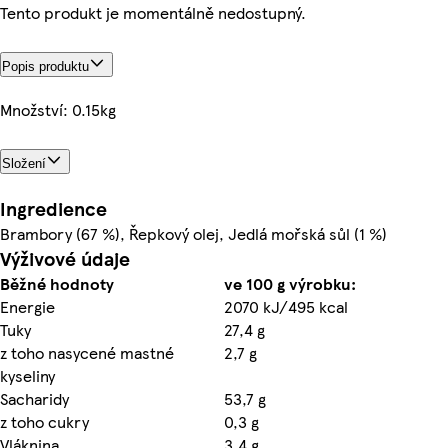
Tento produkt je momentálně nedostupný.
Popis produktu
Množství: 0.15kg
Složení
Ingredience
Brambory (67 %), Řepkový olej, Jedlá mořská sůl (1 %)
Výživové údaje
Běžné hodnoty
ve 100 g výrobku:
Energie
2070 kJ/495 kcal
Tuky
27,4 g
z toho nasycené mastné
2,7 g
kyseliny
Sacharidy
53,7 g
z toho cukry
0,3 g
Vláknina
3,4 g