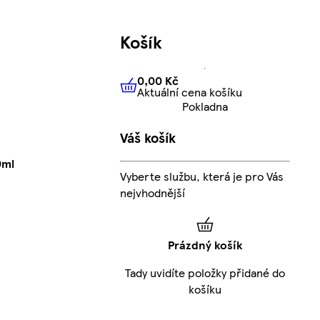
Košík
0,00 Kč
Aktuální cena košíku
0,00 Kč
Aktuální cena košíku
Pokladna
Váš košík
0ml
Vyberte službu, která je pro Vás
nejvhodnější
Prázdný košík
Tady uvidíte položky přidané do
košíku