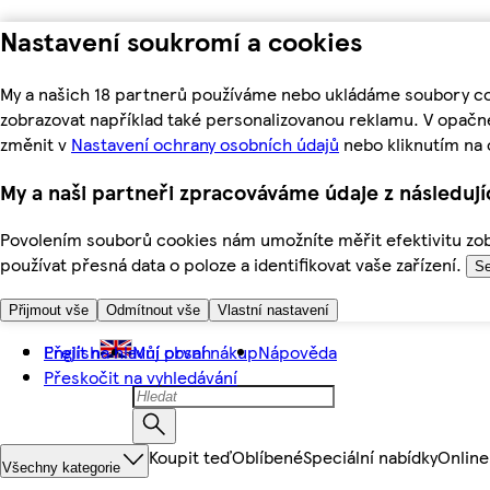
Nastavení soukromí a cookies
My a našich 18 partnerů používáme nebo ukládáme soubory coo
zobrazovat například také personalizovanou reklamu. V opačn
změnit v
Nastavení ochrany osobních údajů
nebo kliknutím na 
My a naši partneři zpracováváme údaje z následuj
Povolením souborů cookies nám umožníte měřit efektivitu zobr
používat přesná data o poloze a identifikovat vaše zařízení.
Se
Přijmout vše
Odmítnout vše
Vlastní nastavení
Přejít na hlavní obsah
English
Můj první nákup
Nápověda
Přeskočit na vyhledávání
Koupit teď
Oblíbené
Speciální nabídky
Online
Všechny kategorie