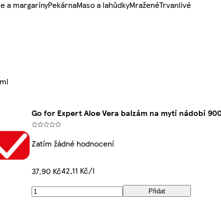
e a margaríny
Pekárna
Maso a lahůdky
Mražené
Trvanlivé
0ml
Go for Expert Aloe Vera balzám na mytí nádobí 90
Zatím žádné hodnocení
42,11 Kč/l
37,90 Kč
Přidat