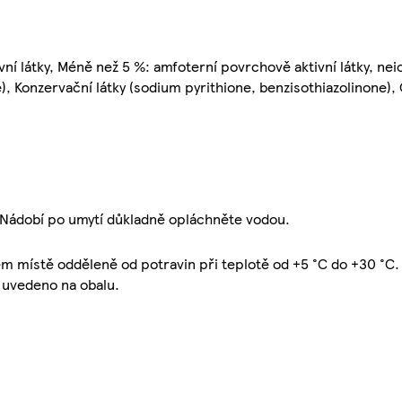
vní látky, Méně než 5 %: amfoterní povrchově aktivní látky, n
e), Konzervační látky (sodium pyrithione, benzisothiazolinone),
u. Nádobí po umytí důkladně opláchněte vodou.
m místě odděleně od potravin při teplotě od +5 °C do +30 °C.
: uvedeno na obalu.