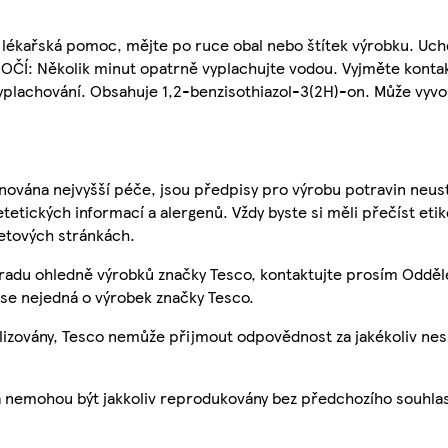
ná lékařská pomoc, mějte po ruce obal nebo štítek výrobku. U
OČÍ: Několik minut opatrně vyplachujte vodou. Vyjměte kontakt
yplachování. Obsahuje 1,2-benzisothiazol-3(2H)-on. Může vyvol
nována nejvyšší péče, jsou předpisy pro výrobu potravin neust
etetických informací a alergenů. Vždy byste si měli přečíst eti
etových stránkách.
 radu ohledně výrobků značky Tesco, kontaktujte prosím Odděl
se nejedná o výrobek značky Tesco.
ualizovány, Tesco nemůže přijmout odpovědnost za jakékoliv ne
a nemohou být jakkoliv reprodukovány bez předchozího souhla