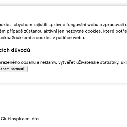
kies, abychom zajistili správné fungování webu a zpracovali 
ém případě zůstanou aktivní jen nezbytné cookies, které pot
odkaz Soukromí a cookies v patičce webu.
ících důvodů
azeného obsahu a reklamy, vytvářet uživatelské statistiky, uk
znam partnerů.
 Club
Inspirace
Léto