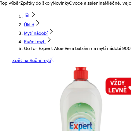
Top výběr
Zpátky do školy
Novinky
Ovoce a zelenina
Mléčné, vejc
Úklid
Mytí nádobí
Ruční mytí
Go for Expert Aloe Vera balzám na mytí nádobí 90
Zpět na Ruční mytí