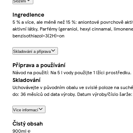
Složení
Ingredience
5 % a více, ale méně než 15 %: aniontové povrchově akti
aktivní látky, Parfémy (geraniol, hexyl cinnamal, limonen
benzisothiazol-3(2H)-on
Skladování a příprava
Příprava a používání
Návod na použití: Na 5 l vody použijte 1 lžíci prostředk
Skladování
Uchovávejte v původním obalu ve svislé poloze na suché
do: 36 měsíců od data výroby. Datum výroby/číslo šarže
Více informací
Čistý obsah
900ml ℮