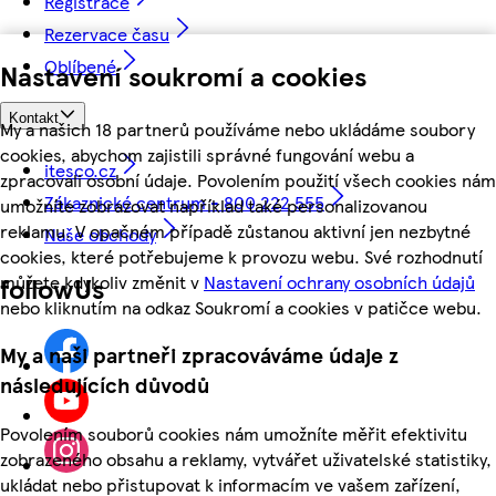
Registrace
Rezervace času
Oblíbené
Nastavení soukromí a cookies
Kontakt
My a našich 18 partnerů používáme nebo ukládáme soubory
cookies, abychom zajistili správné fungování webu a
itesco.cz
zpracovali osobní údaje. Povolením použití všech cookies nám
Zákaznické centrum - 800 222 555
umožníte zobrazovat například také personalizovanou
reklamu. V opačném případě zůstanou aktivní jen nezbytné
Naše obchody
cookies, které potřebujeme k provozu webu. Své rozhodnutí
můžete kdykoliv změnit v
Nastavení ochrany osobních údajů
followUs
nebo kliknutím na odkaz Soukromí a cookies v patičce webu.
My a naši partneři zpracováváme údaje z
následujících důvodů
Povolením souborů cookies nám umožníte měřit efektivitu
zobrazeného obsahu a reklamy, vytvářet uživatelské statistiky,
ukládat nebo přistupovat k informacím ve vašem zařízení,