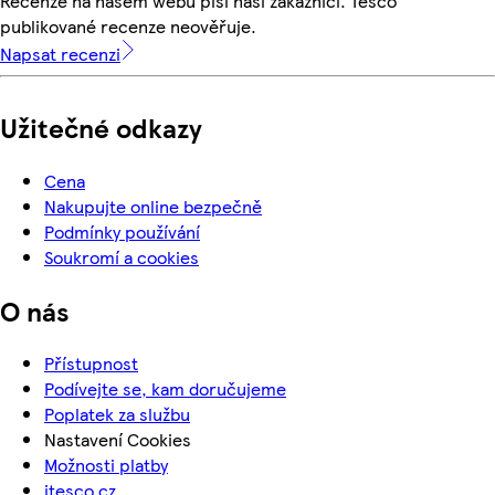
Recenze na našem webu píší naši zákazníci. Tesco
publikované recenze neověřuje.
Napsat recenzi
Užitečné odkazy
Cena
Nakupujte online bezpečně
Podmínky používání
Soukromí a cookies
O nás
Přístupnost
Podívejte se, kam doručujeme
Poplatek za službu
Nastavení Cookies
Možnosti platby
itesco.cz