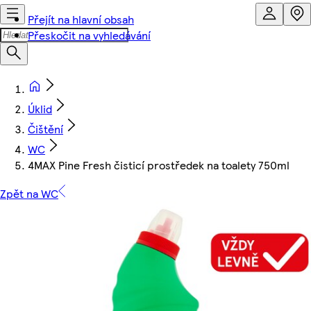
Přejít na hlavní obsah
Přeskočit na vyhledávání
Úklid
Čištění
WC
4MAX Pine Fresh čisticí prostředek na toalety 750ml
Zpět na WC