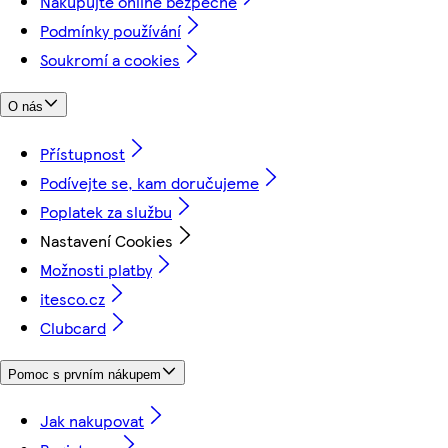
Nakupujte online bezpečně
Podmínky používání
Soukromí a cookies
O nás
Přístupnost
Podívejte se, kam doručujeme
Poplatek za službu
Nastavení Cookies
Možnosti platby
itesco.cz
Clubcard
Pomoc s prvním nákupem
Jak nakupovat